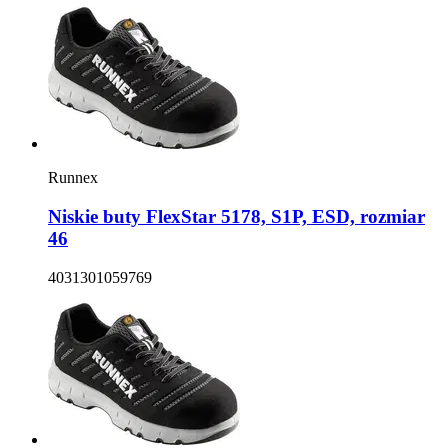
Runnex
Niskie buty FlexStar 5178, S1P, ESD, rozmiar
46
4031301059769