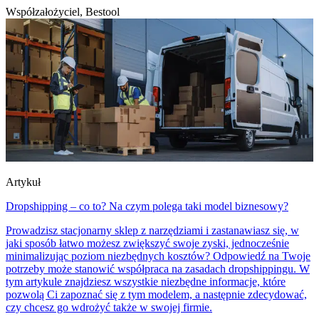
Współzałożyciel, Bestool
Artykuł
Dropshipping – co to? Na czym polega taki model biznesowy?
Prowadzisz stacjonarny sklep z narzędziami i zastanawiasz się, w
jaki sposób łatwo możesz zwiększyć swoje zyski, jednocześnie
minimalizując poziom niezbędnych kosztów? Odpowiedź na Twoje
potrzeby może stanowić współpraca na zasadach dropshippingu. W
tym artykule znajdziesz wszystkie niezbędne informacje, które
pozwolą Ci zapoznać się z tym modelem, a następnie zdecydować,
czy chcesz go wdrożyć także w swojej firmie.