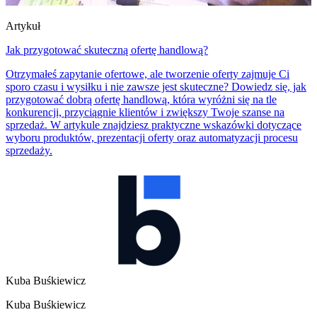
Artykuł
Jak przygotować skuteczną ofertę handlową?
Otrzymałeś zapytanie ofertowe, ale tworzenie oferty zajmuje Ci
sporo czasu i wysiłku i nie zawsze jest skuteczne? Dowiedz się, jak
przygotować dobrą ofertę handlową, która wyróżni się na tle
konkurencji, przyciągnie klientów i zwiększy Twoje szanse na
sprzedaż. W artykule znajdziesz praktyczne wskazówki dotyczące
wyboru produktów, prezentacji oferty oraz automatyzacji procesu
sprzedaży.
Kuba Buśkiewicz
Kuba Buśkiewicz