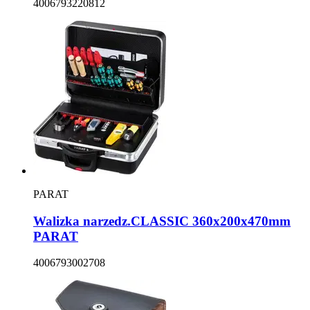
4006793220812
PARAT
Walizka narzedz.CLASSIC 360x200x470mm
PARAT
4006793002708