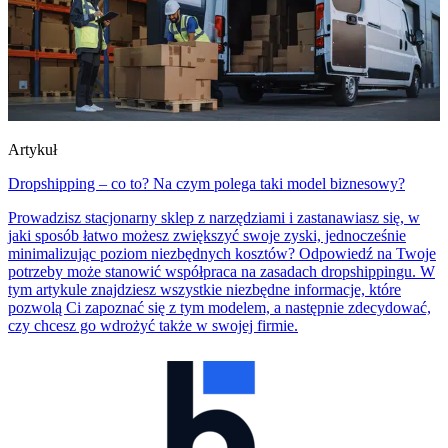
Artykuł
Dropshipping – co to? Na czym polega taki model biznesowy?
Prowadzisz stacjonarny sklep z narzędziami i zastanawiasz się, w
jaki sposób łatwo możesz zwiększyć swoje zyski, jednocześnie
minimalizując poziom niezbędnych kosztów? Odpowiedź na Twoje
potrzeby może stanowić współpraca na zasadach dropshippingu. W
tym artykule znajdziesz wszystkie niezbędne informacje, które
pozwolą Ci zapoznać się z tym modelem, a następnie zdecydować,
czy chcesz go wdrożyć także w swojej firmie.