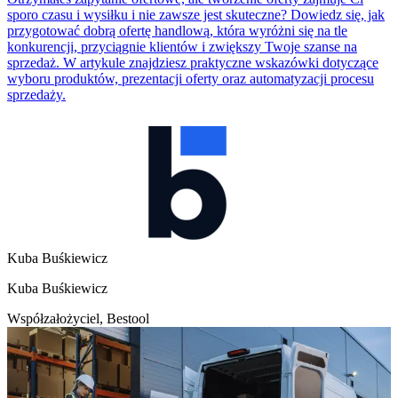
sporo czasu i wysiłku i nie zawsze jest skuteczne? Dowiedz się, jak
przygotować dobrą ofertę handlową, która wyróżni się na tle
konkurencji, przyciągnie klientów i zwiększy Twoje szanse na
sprzedaż. W artykule znajdziesz praktyczne wskazówki dotyczące
wyboru produktów, prezentacji oferty oraz automatyzacji procesu
sprzedaży.
Kuba Buśkiewicz
Kuba Buśkiewicz
Współzałożyciel, Bestool