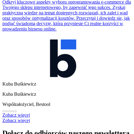
Odkryj kluczowe aspekty wyboru oprogramowania e-commerce dla
Twojego sklepu internetowego, by zapewnić jego sukces. Zyskaj
praktyczną wiedzę na temat dostępnych rozwiązań, ich zalet i wad
oraz sposobów optymalizacji kosztów. Przeczytaj i dowiedz się, jak
podjąć świadomą decyzję, która przyniesie Ci realne korzyści w
prowadzeniu biznesu online.
Kuba Buśkiewicz
Kuba Buśkiewicz
Współzałożyciel, Bestool
Zobacz więcej
Zobacz więcej
Dołącz do odbiorców naszego newslettera