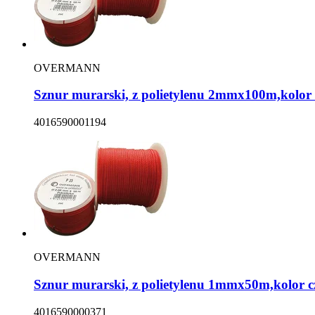
OVERMANN
Sznur murarski, z polietylenu 2mmx100m,ko
4016590001194
OVERMANN
Sznur murarski, z polietylenu 1mmx50m,kol
4016590000371