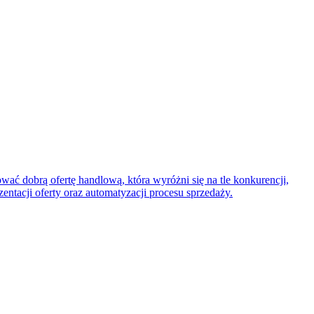
ować dobrą ofertę handlową, która wyróżni się na tle konkurencji,
ntacji oferty oraz automatyzacji procesu sprzedaży.