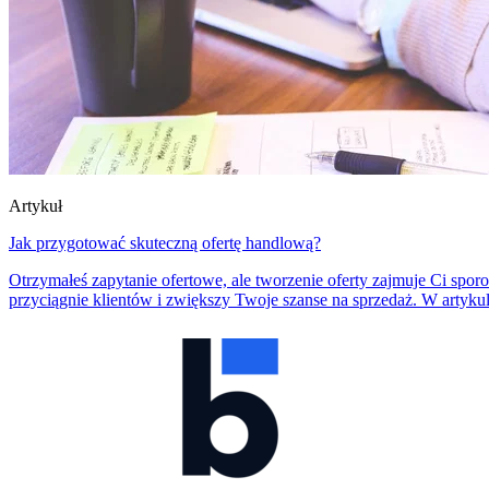
Artykuł
Jak przygotować skuteczną ofertę handlową?
Otrzymałeś zapytanie ofertowe, ale tworzenie oferty zajmuje Ci sporo
przyciągnie klientów i zwiększy Twoje szanse na sprzedaż. W artyku