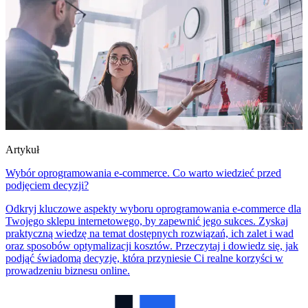
Artykuł
Wybór oprogramowania e-commerce. Co warto wiedzieć przed
podjęciem decyzji?
Odkryj kluczowe aspekty wyboru oprogramowania e-commerce dla
Twojego sklepu internetowego, by zapewnić jego sukces. Zyskaj
praktyczną wiedzę na temat dostępnych rozwiązań, ich zalet i wad
oraz sposobów optymalizacji kosztów. Przeczytaj i dowiedz się, jak
podjąć świadomą decyzję, która przyniesie Ci realne korzyści w
prowadzeniu biznesu online.