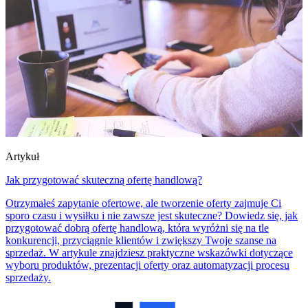
Artykuł
Jak przygotować skuteczną ofertę handlową?
Otrzymałeś zapytanie ofertowe, ale tworzenie oferty zajmuje Ci
sporo czasu i wysiłku i nie zawsze jest skuteczne? Dowiedz się, jak
przygotować dobrą ofertę handlową, która wyróżni się na tle
konkurencji, przyciągnie klientów i zwiększy Twoje szanse na
sprzedaż. W artykule znajdziesz praktyczne wskazówki dotyczące
wyboru produktów, prezentacji oferty oraz automatyzacji procesu
sprzedaży.