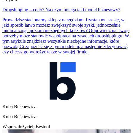
Dropshipping – co to? Na czym polega taki model biznesowy?
Prowadzisz stacjonarny sklep z narzędziami i zastanawiasz się, w
jaki sposób łatwo możesz zwiększyć swoje zyski, jednocześnie
minimalizując poziom niezbędnych kosztów? Odpowiedź na Twoje
potrzeby może stanowić współpraca na zasadach dropshippingu. W
tym artykule znajdziesz wszystkie niezbędne informacje, które
pozwolą Ci zapoznać się z tym modelem, a następnie zdecydować,
czy chcesz go wdrożyć także w swojej firmie.
Kuba Buśkiewicz
Kuba Buśkiewicz
Współzałożyciel, Bestool