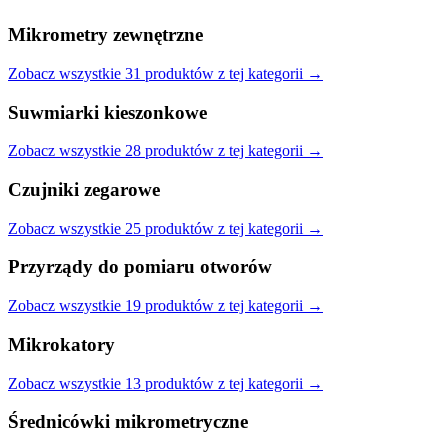
Mikrometry zewnętrzne
Zobacz wszystkie
31
produktów
z tej kategorii →
Suwmiarki kieszonkowe
Zobacz wszystkie
28
produktów
z tej kategorii →
Czujniki zegarowe
Zobacz wszystkie
25
produktów
z tej kategorii →
Przyrządy do pomiaru otworów
Zobacz wszystkie
19
produktów
z tej kategorii →
Mikrokatory
Zobacz wszystkie
13
produktów
z tej kategorii →
Średnicówki mikrometryczne