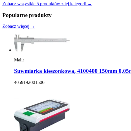
Zobacz wszystkie
5
produktów
z tej kategorii →
Popularne produkty
Zobacz więcej →
Mahr
Suwmiarka kieszonkowa, 4100400 150mm 0,
4059192001506