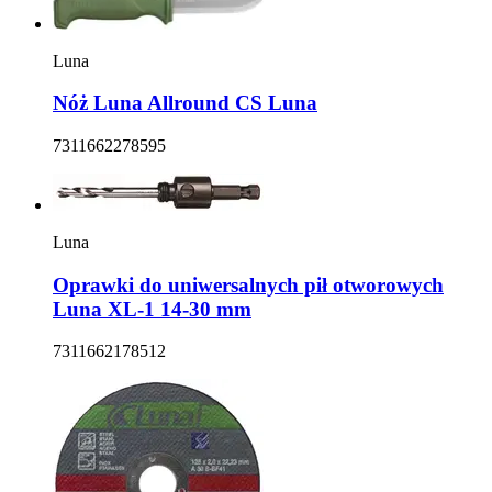
Luna
Nóż Luna Allround CS Luna
7311662278595
Luna
Oprawki do uniwersalnych pił otworowych
Luna XL-1 14-30 mm
7311662178512