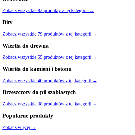
Zobacz wszystkie
82
produkty
z tej kategorii →
Bity
Zobacz wszystkie
79
produktów
z tej kategorii →
Wiertła do drewna
Zobacz wszystkie
55
produktów
z tej kategorii →
Wiertła do kamieni i betonu
Zobacz wszystkie
40
produktów
z tej kategorii →
Brzeszczoty do pił szablastych
Zobacz wszystkie
38
produktów
z tej kategorii →
Popularne produkty
Zobacz więcej →