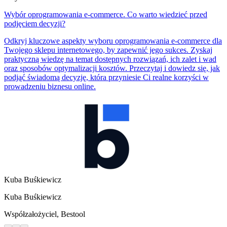
Wybór oprogramowania e-commerce. Co warto wiedzieć przed
podjęciem decyzji?
Odkryj kluczowe aspekty wyboru oprogramowania e-commerce dla
Twojego sklepu internetowego, by zapewnić jego sukces. Zyskaj
praktyczną wiedzę na temat dostępnych rozwiązań, ich zalet i wad
oraz sposobów optymalizacji kosztów. Przeczytaj i dowiedz się, jak
podjąć świadomą decyzję, która przyniesie Ci realne korzyści w
prowadzeniu biznesu online.
Kuba Buśkiewicz
Kuba Buśkiewicz
Współzałożyciel, Bestool