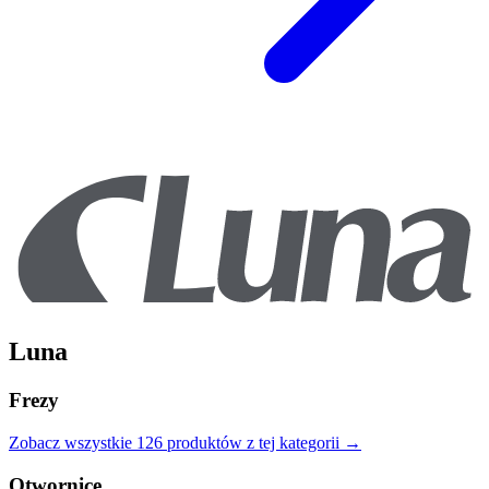
Luna
Frezy
Zobacz wszystkie
126
produktów
z tej kategorii →
Otwornice