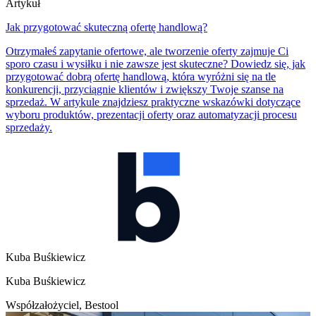
Artykuł
Jak przygotować skuteczną ofertę handlową?
Otrzymałeś zapytanie ofertowe, ale tworzenie oferty zajmuje Ci
sporo czasu i wysiłku i nie zawsze jest skuteczne? Dowiedz się, jak
przygotować dobrą ofertę handlową, która wyróżni się na tle
konkurencji, przyciągnie klientów i zwiększy Twoje szanse na
sprzedaż. W artykule znajdziesz praktyczne wskazówki dotyczące
wyboru produktów, prezentacji oferty oraz automatyzacji procesu
sprzedaży.
Kuba Buśkiewicz
Kuba Buśkiewicz
Współzałożyciel, Bestool