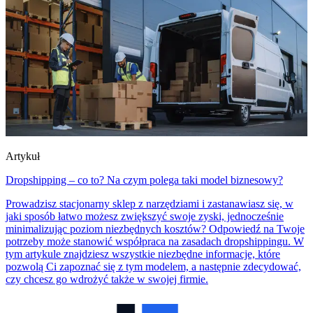
Artykuł
Dropshipping – co to? Na czym polega taki model biznesowy?
Prowadzisz stacjonarny sklep z narzędziami i zastanawiasz się, w
jaki sposób łatwo możesz zwiększyć swoje zyski, jednocześnie
minimalizując poziom niezbędnych kosztów? Odpowiedź na Twoje
potrzeby może stanowić współpraca na zasadach dropshippingu. W
tym artykule znajdziesz wszystkie niezbędne informacje, które
pozwolą Ci zapoznać się z tym modelem, a następnie zdecydować,
czy chcesz go wdrożyć także w swojej firmie.