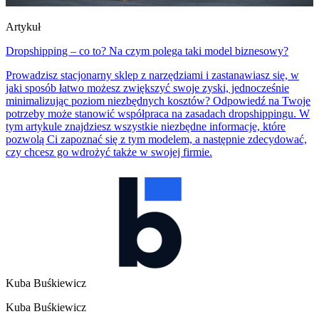
Artykuł
Dropshipping – co to? Na czym polega taki model biznesowy?
Prowadzisz stacjonarny sklep z narzędziami i zastanawiasz się, w
jaki sposób łatwo możesz zwiększyć swoje zyski, jednocześnie
minimalizując poziom niezbędnych kosztów? Odpowiedź na Twoje
potrzeby może stanowić współpraca na zasadach dropshippingu. W
tym artykule znajdziesz wszystkie niezbędne informacje, które
pozwolą Ci zapoznać się z tym modelem, a następnie zdecydować,
czy chcesz go wdrożyć także w swojej firmie.
Kuba Buśkiewicz
Kuba Buśkiewicz