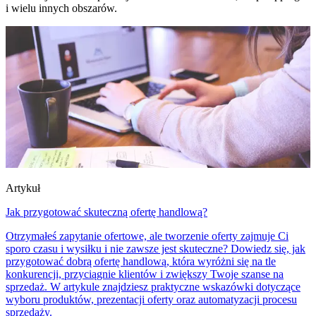
i wielu innych obszarów.
Artykuł
Jak przygotować skuteczną ofertę handlową?
Otrzymałeś zapytanie ofertowe, ale tworzenie oferty zajmuje Ci
sporo czasu i wysiłku i nie zawsze jest skuteczne? Dowiedz się, jak
przygotować dobrą ofertę handlową, która wyróżni się na tle
konkurencji, przyciągnie klientów i zwiększy Twoje szanse na
sprzedaż. W artykule znajdziesz praktyczne wskazówki dotyczące
wyboru produktów, prezentacji oferty oraz automatyzacji procesu
sprzedaży.