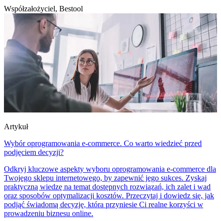
Współzałożyciel, Bestool
Artykuł
Wybór oprogramowania e-commerce. Co warto wiedzieć przed
podjęciem decyzji?
Odkryj kluczowe aspekty wyboru oprogramowania e-commerce dla
Twojego sklepu internetowego, by zapewnić jego sukces. Zyskaj
praktyczną wiedzę na temat dostępnych rozwiązań, ich zalet i wad
oraz sposobów optymalizacji kosztów. Przeczytaj i dowiedz się, jak
podjąć świadomą decyzję, która przyniesie Ci realne korzyści w
prowadzeniu biznesu online.