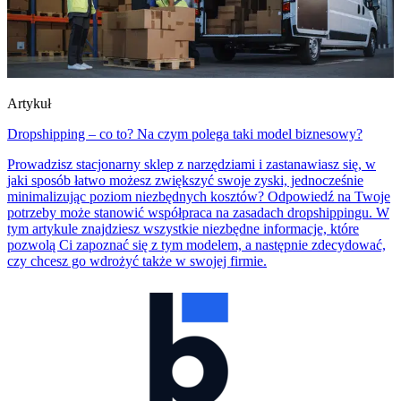
Artykuł
Dropshipping – co to? Na czym polega taki model biznesowy?
Prowadzisz stacjonarny sklep z narzędziami i zastanawiasz się, w
jaki sposób łatwo możesz zwiększyć swoje zyski, jednocześnie
minimalizując poziom niezbędnych kosztów? Odpowiedź na Twoje
potrzeby może stanowić współpraca na zasadach dropshippingu. W
tym artykule znajdziesz wszystkie niezbędne informacje, które
pozwolą Ci zapoznać się z tym modelem, a następnie zdecydować,
czy chcesz go wdrożyć także w swojej firmie.