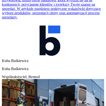
przygotować dobrą ofertę handlową, która wyróżni się na tle
konkurencji, przyciągnie klientów i zwiększy Twoje szanse na
sprzedaż. W artykule znajdziesz praktyczne wskazówki dotyczące
wyboru produktów, prezentacji oferty oraz automatyzacji procesu
sprzedaży.
Kuba Buśkiewicz
Kuba Buśkiewicz
Współzałożyciel, Bestool