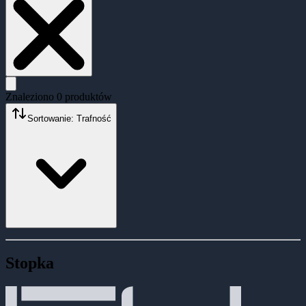
Znaleziono
0
produktów
Sortowanie: Trafność
Stopka