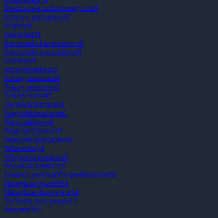
Średnicówki mikrometryczne
0
Statywy pomiarowe
0
Stopery
0
Suwmiarki
1
Suwmiarki kieszonkowe
0
Suwmiarki warsztatowe
0
Szablony
0
Szczelinomierze
2
Sznury traserskie
0
Taśmy miernicze
2
Testery baterii
0
Twardościomierze
0
Wagi elektroniczne
0
Wagi paletowe
0
Wagi sprężynowe
0
Wałeczki pomiarowe
0
Wibrometry
0
Wilgotnościomierze
0
Wysokościomierze
0
Zestawy przyrządów pomiarowych
0
Narzędzia ręczne
894
Narzędzia skrawające
14
Technika mocowania
12
Warsztat
191