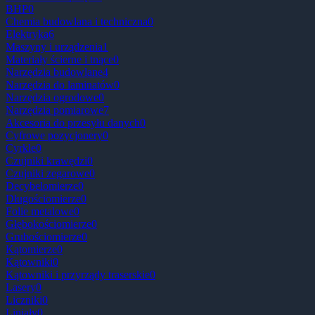
BHP
0
Chemia budowlana i techniczna
0
Elektryka
6
Maszyny i urządzenia
1
Materiały ścierne i tnące
0
Narzędzia budowlane
4
Narzędzia do laminatów
0
Narzędzia ogrodowe
0
Narzędzia pomiarowe
7
Akcesoria do przesyłu danych
0
Cyfrowe pozycjonery
0
Cyrkle
0
Czujniki krawędzi
0
Czujniki zegarowe
0
Decybelomierze
0
Długościomierze
0
Folie metalowe
0
Głębokościomierze
0
Grubościomierze
0
Kątomierze
0
Kątowniki
0
Kątowniki i przyrządy traserskie
0
Lasery
0
Liczniki
0
Liniały
0