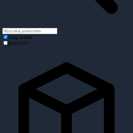
Teng Tools
0
BAHCO
3