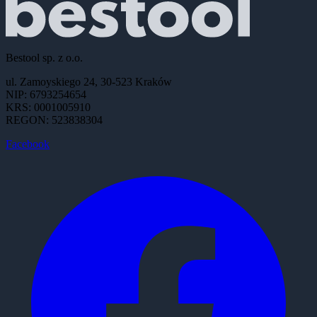
Bestool sp. z o.o.
ul. Zamoyskiego 24, 30-523 Kraków
NIP: 6793254654
KRS: 0001005910
REGON: 523838304
Facebook