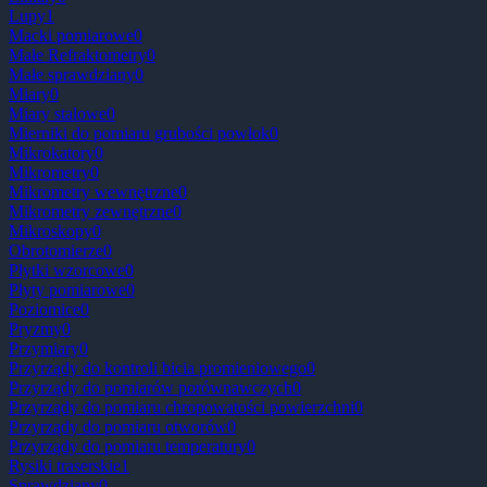
Lupy
1
Macki pomiarowe
0
Małe Refraktometry
0
Małe sprawdziany
0
Miary
0
Miary stalowe
0
Mierniki do pomiaru grubości powłok
0
Mikrokatory
0
Mikrometry
0
Mikrometry wewnętrzne
0
Mikrometry zewnętrzne
0
Mikroskopy
0
Obrotomierze
0
Płytki wzorcowe
0
Płyty pomiarowe
0
Poziomice
0
Pryzmy
0
Przymiary
0
Przyrządy do kontroli bicia promieniowego
0
Przyrządy do pomiarów porównawczych
0
Przyrządy do pomiaru chropowatości powierzchni
0
Przyrządy do pomiaru otworów
0
Przyrządy do pomiaru temperatury
0
Rysiki traserskie
1
Sprawdziany
0