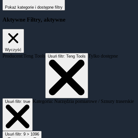
Pokaż kategorie i dostępne filtry
Aktywne
Filtry
, aktywne
Wyczyść
Producent:
Teng Tools
Tylko dostępne
Usuń filtr:
Teng Tools
Kategoria: Narzędzia pomiarowe / Sznury traserskie
Usuń filtr:
true
Usuń filtr:
9 > 1096