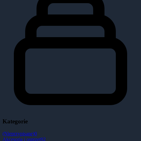
Kategorie
(Nieprzypisane)
0
Akcesoria i osprzęt
92