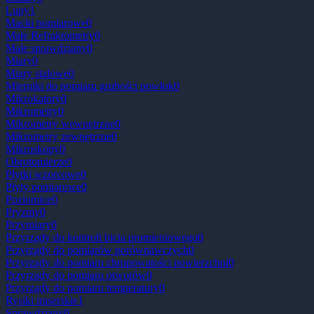
Lupy
1
Macki pomiarowe
0
Małe Refraktometry
0
Małe sprawdziany
0
Miary
0
Miary stalowe
0
Mierniki do pomiaru grubości powłok
0
Mikrokatory
0
Mikrometry
0
Mikrometry wewnętrzne
0
Mikrometry zewnętrzne
0
Mikroskopy
0
Obrotomierze
0
Płytki wzorcowe
0
Płyty pomiarowe
0
Poziomice
0
Pryzmy
0
Przymiary
0
Przyrządy do kontroli bicia promieniowego
0
Przyrządy do pomiarów porównawczych
0
Przyrządy do pomiaru chropowatości powierzchni
0
Przyrządy do pomiaru otworów
0
Przyrządy do pomiaru temperatury
0
Rysiki traserskie
1
Sprawdziany
0