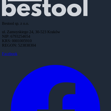
Bestool sp. z o.o.
ul. Zamoyskiego 24, 30-523 Kraków
NIP: 6793254654
KRS: 0001005910
REGON: 523838304
Facebook