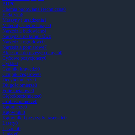
BHP
0
Chemia budowlana i techniczna
0
Elektryka
6
Maszyny i urządzenia
1
Materiały ścierne i tnące
0
Narzędzia budowlane
4
Narzędzia do laminatów
0
Narzędzia ogrodowe
0
Narzędzia pomiarowe
7
Akcesoria do przesyłu danych
0
Cyfrowe pozycjonery
0
Cyrkle
0
Czujniki krawędzi
0
Czujniki zegarowe
0
Decybelomierze
0
Długościomierze
0
Folie metalowe
0
Głębokościomierze
0
Grubościomierze
0
Kątomierze
0
Kątowniki
0
Kątowniki i przyrządy traserskie
0
Lasery
0
Liczniki
0
Liniały
0