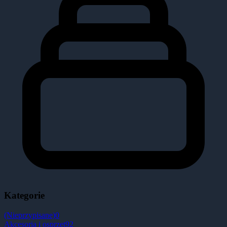
Kategorie
(Nieprzypisane)
0
Akcesoria i osprzęt
92