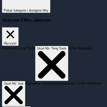
Pokaż kategorie i dostępne filtry
Aktywne
Filtry
, aktywne
Wyczyść
Producent:
Teng Tools
Tylko dostępne
Usuń filtr:
Teng Tools
Kategoria: Narzędzia pomiarowe / Folie metalowe
Usuń filtr:
true