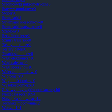
Średnicówki mikrometryczne
0
Statywy pomiarowe
0
Stopery
0
Suwmiarki
1
Suwmiarki kieszonkowe
0
Suwmiarki warsztatowe
0
Szablony
0
Szczelinomierze
2
Sznury traserskie
0
Taśmy miernicze
2
Testery baterii
0
Twardościomierze
0
Wagi elektroniczne
0
Wagi paletowe
0
Wagi sprężynowe
0
Wałeczki pomiarowe
0
Wibrometry
0
Wilgotnościomierze
0
Wysokościomierze
0
Zestawy przyrządów pomiarowych
0
Narzędzia ręczne
894
Narzędzia skrawające
14
Technika mocowania
12
Warsztat
191