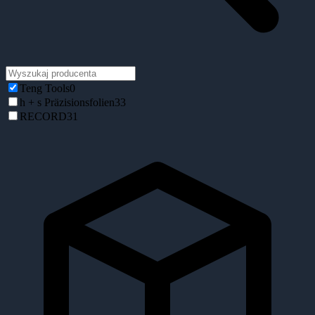
Teng Tools
0
h + s Präzisionsfolien
33
RECORD
31