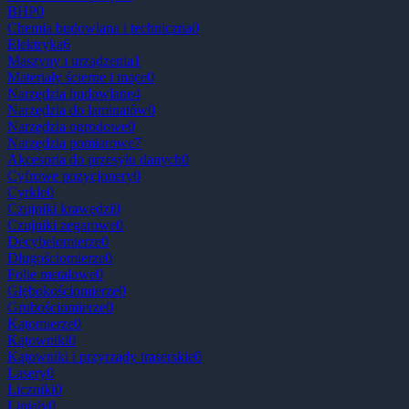
BHP
0
Chemia budowlana i techniczna
0
Elektryka
6
Maszyny i urządzenia
1
Materiały ścierne i tnące
0
Narzędzia budowlane
4
Narzędzia do laminatów
0
Narzędzia ogrodowe
0
Narzędzia pomiarowe
7
Akcesoria do przesyłu danych
0
Cyfrowe pozycjonery
0
Cyrkle
0
Czujniki krawędzi
0
Czujniki zegarowe
0
Decybelomierze
0
Długościomierze
0
Folie metalowe
0
Głębokościomierze
0
Grubościomierze
0
Kątomierze
0
Kątowniki
0
Kątowniki i przyrządy traserskie
0
Lasery
0
Liczniki
0
Liniały
0