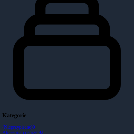
Kategorie
(Nieprzypisane)
0
Akcesoria i osprzęt
92