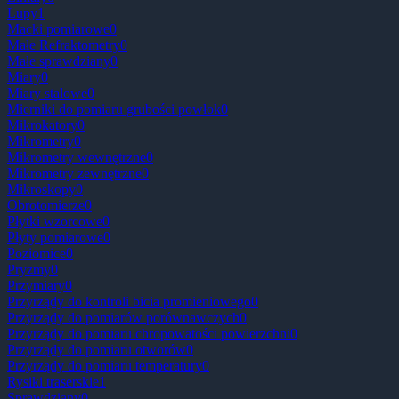
Lupy
1
Macki pomiarowe
0
Małe Refraktometry
0
Małe sprawdziany
0
Miary
0
Miary stalowe
0
Mierniki do pomiaru grubości powłok
0
Mikrokatory
0
Mikrometry
0
Mikrometry wewnętrzne
0
Mikrometry zewnętrzne
0
Mikroskopy
0
Obrotomierze
0
Płytki wzorcowe
0
Płyty pomiarowe
0
Poziomice
0
Pryzmy
0
Przymiary
0
Przyrządy do kontroli bicia promieniowego
0
Przyrządy do pomiarów porównawczych
0
Przyrządy do pomiaru chropowatości powierzchni
0
Przyrządy do pomiaru otworów
0
Przyrządy do pomiaru temperatury
0
Rysiki traserskie
1
Sprawdziany
0