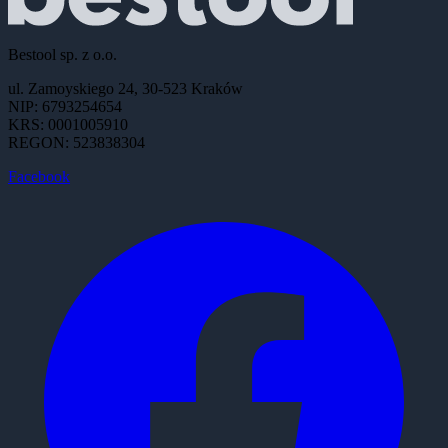
Bestool sp. z o.o.
ul. Zamoyskiego 24, 30-523 Kraków
NIP: 6793254654
KRS: 0001005910
REGON: 523838304
Facebook