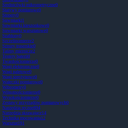
Średnicówki mikrometryczne
0
Statywy pomiarowe
0
Stopery
0
Suwmiarki
1
Suwmiarki kieszonkowe
0
Suwmiarki warsztatowe
0
Szablony
0
Szczelinomierze
2
Sznury traserskie
0
Taśmy miernicze
2
Testery baterii
0
Twardościomierze
0
Wagi elektroniczne
0
Wagi paletowe
0
Wagi sprężynowe
0
Wałeczki pomiarowe
0
Wibrometry
0
Wilgotnościomierze
0
Wysokościomierze
0
Zestawy przyrządów pomiarowych
0
Narzędzia ręczne
894
Narzędzia skrawające
14
Technika mocowania
12
Warsztat
191