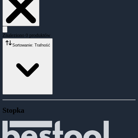
Znaleziono
0
produktów
Sortowanie: Trafność
Stopka