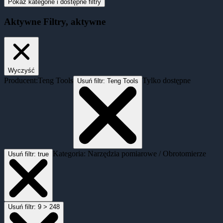
Pokaż kategorie i dostępne filtry
Aktywne
Filtry
, aktywne
Wyczyść
Producent:
Teng Tools
Tylko dostępne
Usuń filtr:
Teng Tools
Kategoria: Narzędzia pomiarowe / Obrotomierze
Usuń filtr:
true
Usuń filtr:
9 > 248