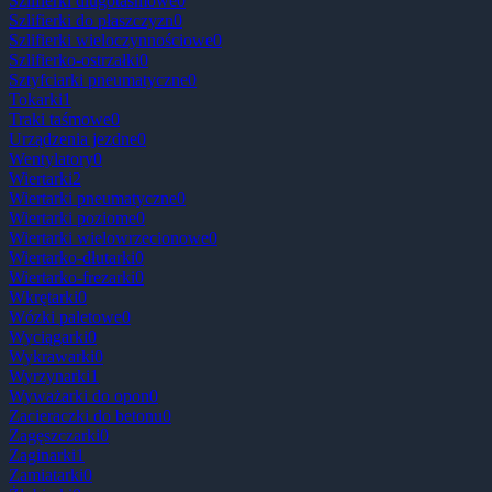
Szlifierki dlugotaśmowe
0
Szlifierki do płaszczyzn
0
Szlifierki wieloczynnościowe
0
Szlifierko-ostrzałki
0
Sztyfciarki pneumatyczne
0
Tokarki
1
Traki taśmowe
0
Urządzenia jezdne
0
Wentylatory
0
Wiertarki
2
Wiertarki pneumatyczne
0
Wiertarki poziome
0
Wiertarki wielowrzecionowe
0
Wiertarko-dłutarki
0
Wiertarko-frezarki
0
Wkrętarki
0
Wózki paletowe
0
Wyciągarki
0
Wykrawarki
0
Wyrzynarki
1
Wyważarki do opon
0
Zacieraczki do betonu
0
Zagęszczarki
0
Zaginarki
1
Zamiatarki
0