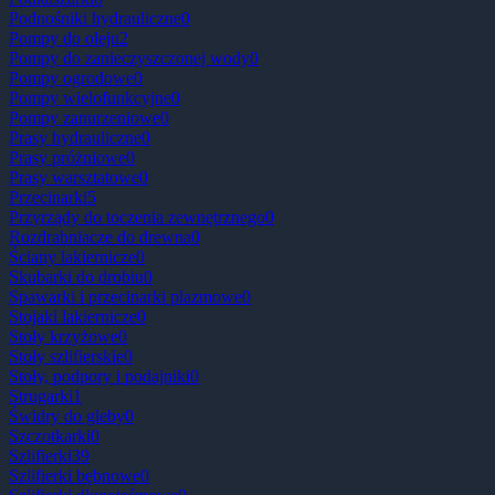
Podnośniki hydrauliczne
0
Pompy do oleju
2
Pompy do zanieczyszczonej wody
0
Pompy ogrodowe
0
Pompy wielofunkcyjne
0
Pompy zanurzeniowe
0
Prasy hydrauliczne
0
Prasy próżniowe
0
Prasy warsztatowe
0
Przecinarki
5
Przyrządy do toczenia zewnętrznego
0
Rozdrabniacze do drewna
0
Ściany lakiernicze
0
Skubarki do drobiu
0
Spawarki i przecinarki plazmowe
0
Stojaki lakiernicze
0
Stoły krzyżowe
0
Stoły szlifierskie
0
Stoły, podpory i podajniki
0
Strugarki
1
Świdry do gleby
0
Szczotkarki
0
Szlifierki
39
Szlifierki bębnowe
0