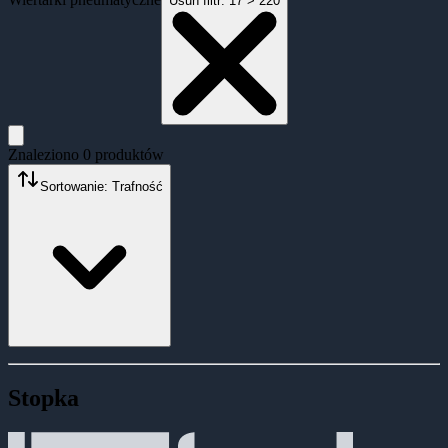
Usuń filtr:
17 > 220
Znaleziono
0
produktów
Sortowanie: Trafność
Stopka