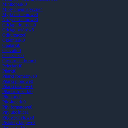
Minikoparki
0
Młoty pneumatyczne
4
Myjki ciśnieniowe
0
Nożyce spalinowe
0
Odciągi do trocin
0
Odciągi wiórów
5
Odkurzacze
0
Okleiniarki
0
Opalarki
0
Ostrzałki
0
Osuszacze
0
Otwornice do rur
0
Peleciarki
0
Pilarki
0
Pilarki formatowe
0
Pilarki pionowe
0
Pilarki taśmowe
0
Pilarko-frezarki
0
Pilnikarki
1
Piło-łuparki
0
Piły formatowe
0
Piły ukośnice
1
Piły wychyłowe
0
Pistolety klejowe
3
Podkaszarki
0