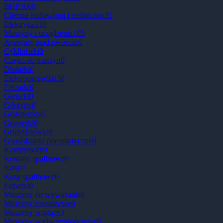
BHP
3668
Chemia budowlana i techniczna
31
Elektryka
330
Maszyny i urządzenia
105
Agregaty prądotwórcze
0
Cykliniarki
0
Części do maszyn
0
Dłutarki
0
Elektronarzędzia
36
Frezarki
0
Giętarki
0
Gilotyny
0
Gratownice
0
Grawerki
0
Grubościówki
0
Gwoździarki pneumatyczne
0
Kompresory
0
Kosiarki spalinowe
0
Kosy
0
Kosy spalinowe
0
Łuparki
0
Maszyny do wyważania
0
Maszyny montażowe
0
Maszyny wiążące
3
Maszyny wieloczynnościowe
0