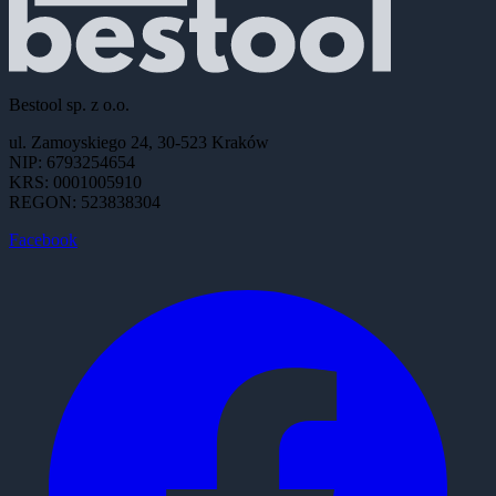
Bestool sp. z o.o.
ul. Zamoyskiego 24, 30-523 Kraków
NIP: 6793254654
KRS: 0001005910
REGON: 523838304
Facebook