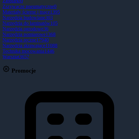
Żłobiarki
0
Zszywacze pneumatyczne
0
Materiały ścierne i tnące
1395
Narzędzia budowlane
303
Narzędzia do laminatów
105
Narzędzia ogrodowe
36
Narzędzia pomiarowe
1368
Narzędzia ręczne
17940
Narzędzia skrawające
11088
Technika mocowania
1446
Warsztat
3657
Promocje