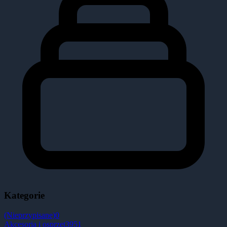
Kategorie
(Nieprzypisane)
0
Akcesoria i osprzęt
3951