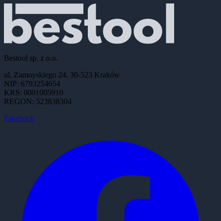
Bestool sp. z o.o.
ul. Zamoyskiego 24, 30-523 Kraków
NIP: 6793254654
KRS: 0001005910
REGON: 523838304
Facebook