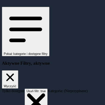
Pokaż kategorie i dostępne filtry
Aktywne
Filtry
, aktywne
Wyczyść
Tylko dostępne
Kategoria: (Nieprzypisane)
Usuń filtr:
true