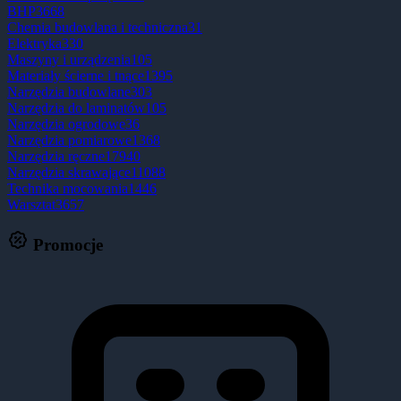
BHP
3668
Chemia budowlana i techniczna
31
Elektryka
330
Maszyny i urządzenia
105
Materiały ścierne i tnące
1395
Narzędzia budowlane
303
Narzędzia do laminatów
105
Narzędzia ogrodowe
36
Narzędzia pomiarowe
1368
Narzędzia ręczne
17940
Narzędzia skrawające
11088
Technika mocowania
1446
Warsztat
3657
Promocje