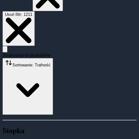
Usuń filtr:
1211
Znaleziono
0
produktów
Sortowanie: Trafność
Stopka