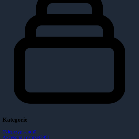
Kategorie
(Nieprzypisane)
0
Akcesoria i osprzęt
3951