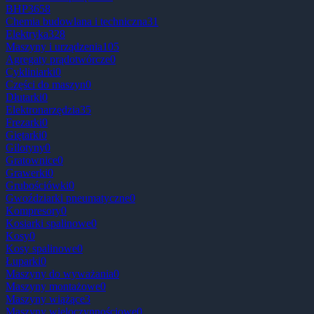
BHP
3658
Chemia budowlana i techniczna
31
Elektryka
328
Maszyny i urządzenia
105
Agregaty prądotwórcze
0
Cykliniarki
0
Części do maszyn
0
Dłutarki
0
Elektronarzędzia
35
Frezarki
0
Giętarki
0
Gilotyny
0
Gratownice
0
Grawerki
0
Grubościówki
0
Gwoździarki pneumatyczne
0
Kompresory
0
Kosiarki spalinowe
0
Kosy
0
Kosy spalinowe
0
Łuparki
0
Maszyny do wyważania
0
Maszyny montażowe
0
Maszyny wiążące
3
Maszyny wieloczynnościowe
0