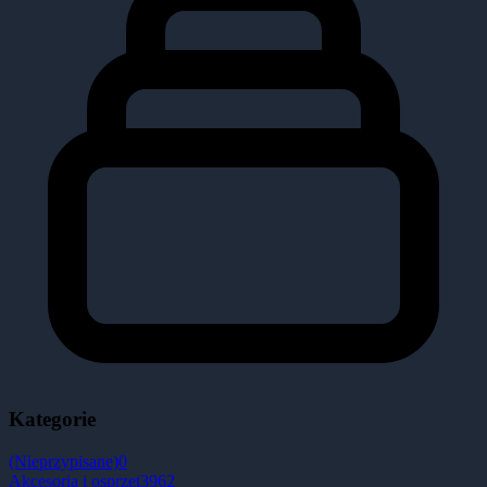
Kategorie
(Nieprzypisane)
0
Akcesoria i osprzęt
3962