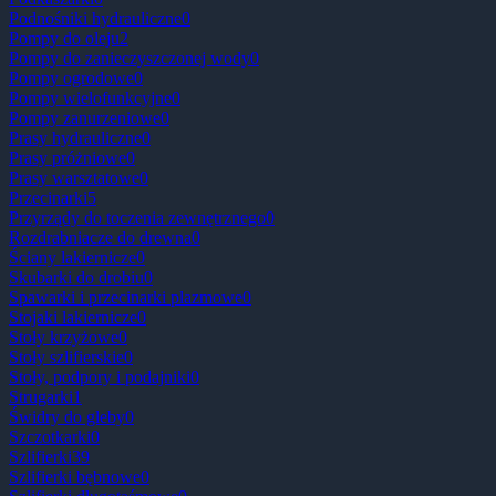
Podnośniki hydrauliczne
0
Pompy do oleju
2
Pompy do zanieczyszczonej wody
0
Pompy ogrodowe
0
Pompy wielofunkcyjne
0
Pompy zanurzeniowe
0
Prasy hydrauliczne
0
Prasy próżniowe
0
Prasy warsztatowe
0
Przecinarki
5
Przyrządy do toczenia zewnętrznego
0
Rozdrabniacze do drewna
0
Ściany lakiernicze
0
Skubarki do drobiu
0
Spawarki i przecinarki plazmowe
0
Stojaki lakiernicze
0
Stoły krzyżowe
0
Stoły szlifierskie
0
Stoły, podpory i podajniki
0
Strugarki
1
Świdry do gleby
0
Szczotkarki
0
Szlifierki
39
Szlifierki bębnowe
0