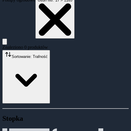
Usuń filtr:
17 > 1165
Znaleziono
0
produktów
Sortowanie: Trafność
Stopka