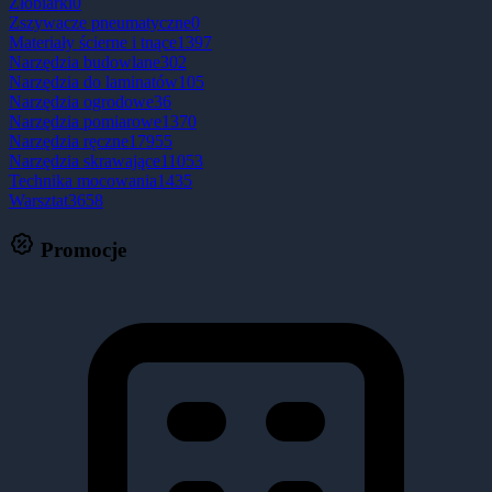
Żłobiarki
0
Zszywacze pneumatyczne
0
Materiały ścierne i tnące
1397
Narzędzia budowlane
302
Narzędzia do laminatów
105
Narzędzia ogrodowe
36
Narzędzia pomiarowe
1370
Narzędzia ręczne
17955
Narzędzia skrawające
11053
Technika mocowania
1435
Warsztat
3658
Promocje