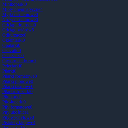
Minikoparki
0
Młoty pneumatyczne
4
Myjki ciśnieniowe
0
Nożyce spalinowe
0
Odciągi do trocin
0
Odciągi wiórów
5
Odkurzacze
0
Okleiniarki
0
Opalarki
0
Ostrzałki
0
Osuszacze
0
Otwornice do rur
0
Peleciarki
0
Pilarki
0
Pilarki formatowe
0
Pilarki pionowe
0
Pilarki taśmowe
0
Pilarko-frezarki
0
Pilnikarki
1
Piło-łuparki
0
Piły formatowe
0
Piły ukośnice
1
Piły wychyłowe
0
Pistolety klejowe
4
Podkaszarki
0