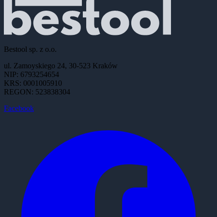
Bestool sp. z o.o.
ul. Zamoyskiego 24, 30-523 Kraków
NIP: 6793254654
KRS: 0001005910
REGON: 523838304
Facebook