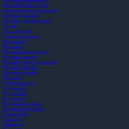
Szlifierki dlugotaśmowe
0
Szlifierki do płaszczyzn
0
Szlifierki wieloczynnościowe
0
Szlifierko-ostrzałki
0
Sztyfciarki pneumatyczne
0
Tokarki
1
Traki taśmowe
0
Urządzenia jezdne
0
Wentylatory
0
Wiertarki
2
Wiertarki pneumatyczne
0
Wiertarki poziome
0
Wiertarki wielowrzecionowe
0
Wiertarko-dłutarki
0
Wiertarko-frezarki
0
Wkrętarki
0
Wózki paletowe
0
Wyciągarki
0
Wykrawarki
0
Wyrzynarki
1
Wyważarki do opon
0
Zacieraczki do betonu
0
Zagęszczarki
0
Zaginarki
1
Zamiatarki
0