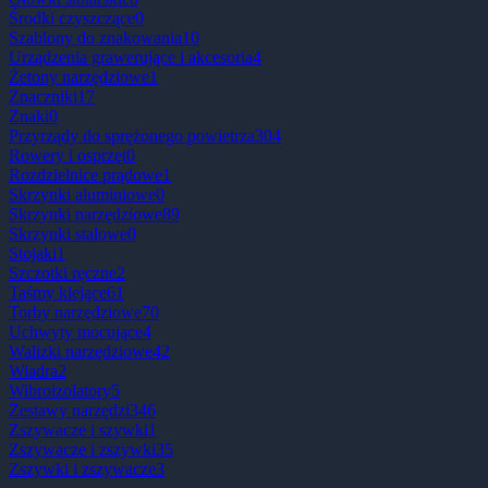
Środki czyszczące
0
Szablony do znakowania
10
Urządzenia grawerujące i akcesoria
4
Żetony narzędziowe
1
Znaczniki
17
Znaki
0
Przyrządy do sprężonego powietrza
304
Rowery i osprzęt
0
Rozdzielnice prądowe
1
Skrzynki aluminiowe
0
Skrzynki narzędziowe
89
Skrzynki stalowe
0
Stojaki
1
Szczotki ręczne
2
Taśmy klejące
61
Torby narzędziowe
70
Uchwyty mocujące
4
Walizki narzędziowe
42
Wiadra
2
Wibroizolatory
5
Zestawy narzędzi
346
Zszywacze i szywki
1
Zszywacze i zszywki
35
Zszywki i zszywacze
3