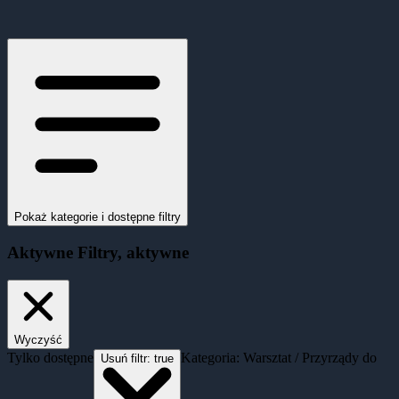
Pokaż kategorie i dostępne filtry
Aktywne
Filtry
, aktywne
Wyczyść
Tylko dostępne
Kategoria: Warsztat / Przyrządy do
Usuń filtr:
true