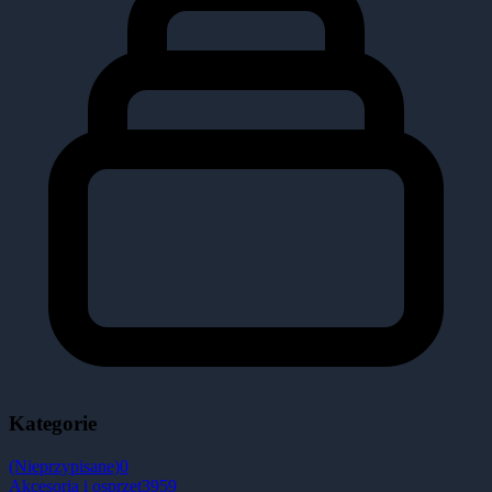
Kategorie
(Nieprzypisane)
0
Akcesoria i osprzęt
3959