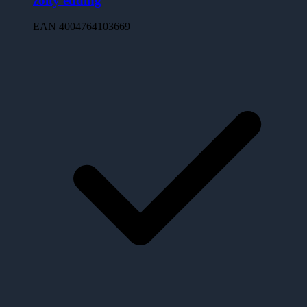
zolty edding
EAN
4004764103669