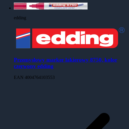
edding
Przemyslowy marker lakierowy 8750, kolor
czerwony edding
EAN
4004764103553