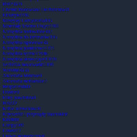
BHP
3649
Chemia budowlana i techniczna
31
Elektryka
330
Maszyny i urządzenia
105
Materiały ścierne i tnące
1391
Narzędzia budowlane
302
Narzędzia do laminatów
105
Narzędzia ogrodowe
36
Narzędzia pomiarowe
1371
Narzędzia ręczne
17946
Narzędzia skrawające
11070
Technika mocowania
1439
Warsztat
3656
Akcesoria biurowe
0
Akcesoria meblarskie
2
Bezpieczniki
0
Donice
0
Filtry powietrza
0
Haki
22
Kable rozruchowe
0
Kątowniki i przyrządy traserskie
8
Kłódki
0
Lampy
109
Latarki
17
Listwy magnetyczne
0