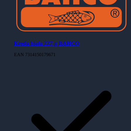
Kreda biała 227 g BAHCO
EAN
7314150179671