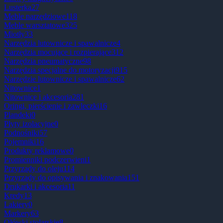
Lusterka
27
Meble narzędziowe
118
Meble warsztatowe
325
Miotły
33
Narzędzia lutownicze i spawalnicze
4
Narzędzia mocujące i rozpierające
312
Narzędzia pneumatyczne
98
Narzędzia specjalne do motoryzacji
915
Narzędzie lutownicze i spawalnicze
62
Nitownice
1
Nitownice i akcesoria
281
Oringi, pierścienie i zawleczki
16
Plandeki
0
Płyty izolacyjne
0
Podnośniki
57
Pojemniki
16
Produkty reklamowe
0
Promienniki podczerwieni
1
Przyrządy do oleju
114
Przyrządy do opisywania i znakowania
151
Drukarki i akcesoria
11
Kredy
13
Lakiery
0
Markery
63
Ołówki stolarskie
8