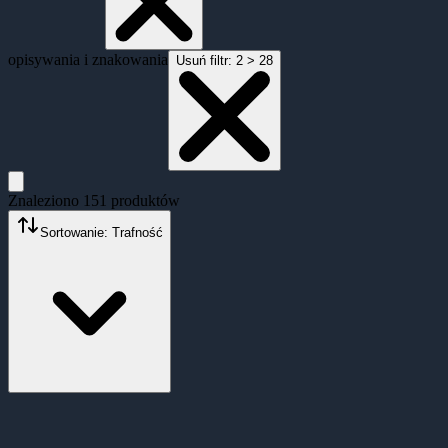
opisywania i znakowania
Usuń filtr:
2 > 28
Znaleziono
151
produktów
Sortowanie: Trafność