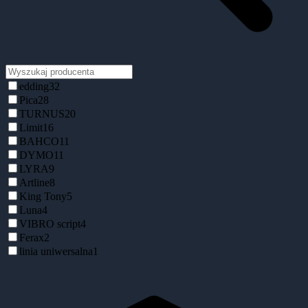
edding
32
Pica
28
TURNUS
20
Limit
16
BAHCO
11
DYMO
11
LYRA
9
Artline
8
King Tony
5
Luna
4
VIBRO script
4
Ferax
2
linia uniwersalna
1