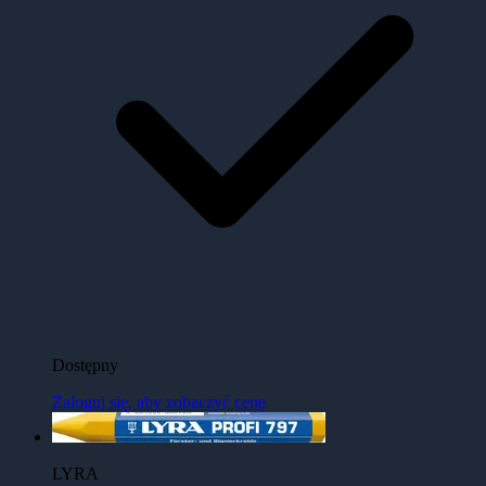
Dostępny
Zaloguj się, aby zobaczyć cenę
LYRA