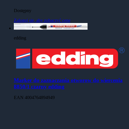
Dostępny
Zaloguj się, aby zobaczyć cenę
edding
Marker do zaznaczania otworow do wiercenia
8850/1 czarny edding
EAN
4004764894949