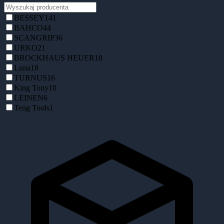
BESSEY
141
BAHCO
44
SCANGRIP
36
URKO
21
BROCKHAUS HEUER
18
Luna
18
TURNUS
16
King Tony
10
LEINEN
6
Teng Tools
1