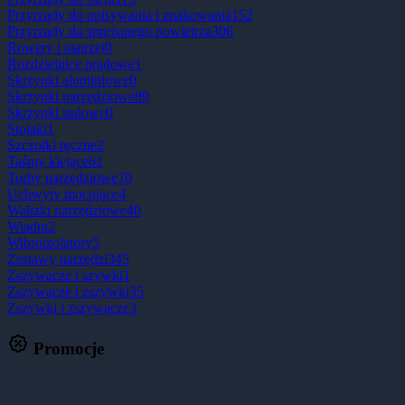
Przyrządy do opisywania i znakowania
152
Przyrządy do sprężonego powietrza
306
Rowery i osprzęt
0
Rozdzielnice prądowe
1
Skrzynki aluminiowe
0
Skrzynki narzędziowe
89
Skrzynki stalowe
0
Stojaki
1
Szczotki ręczne
2
Taśmy klejące
61
Torby narzędziowe
70
Uchwyty mocujące
4
Walizki narzędziowe
40
Wiadra
2
Wibroizolatory
5
Zestawy narzędzi
345
Zszywacze i szywki
1
Zszywacze i zszywki
35
Zszywki i zszywacze
3
Promocje