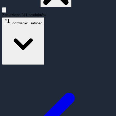
Znaleziono
311
produktów
Sortowanie: Trafność