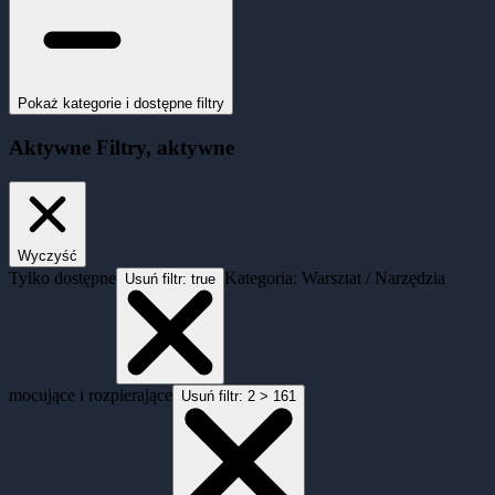
Pokaż kategorie i dostępne filtry
Aktywne
Filtry
, aktywne
Wyczyść
Tylko dostępne
Kategoria: Warsztat / Narzędzia
Usuń filtr:
true
mocujące i rozpierające
Usuń filtr:
2 > 161