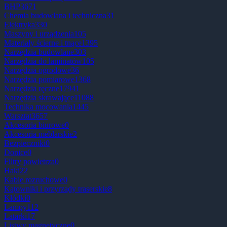
BHP
3671
Chemia budowlana i techniczna
31
Elektryka
330
Maszyny i urządzenia
105
Materiały ścierne i tnące
1395
Narzędzia budowlane
303
Narzędzia do laminatów
105
Narzędzia ogrodowe
36
Narzędzia pomiarowe
1368
Narzędzia ręczne
17941
Narzędzia skrawające
11088
Technika mocowania
1445
Warsztat
3657
Akcesoria biurowe
0
Akcesoria meblarskie
2
Bezpieczniki
0
Donice
0
Filtry powietrza
0
Haki
22
Kable rozruchowe
0
Kątowniki i przyrządy traserskie
8
Kłódki
0
Lampy
112
Latarki
17
Listwy magnetyczne
0