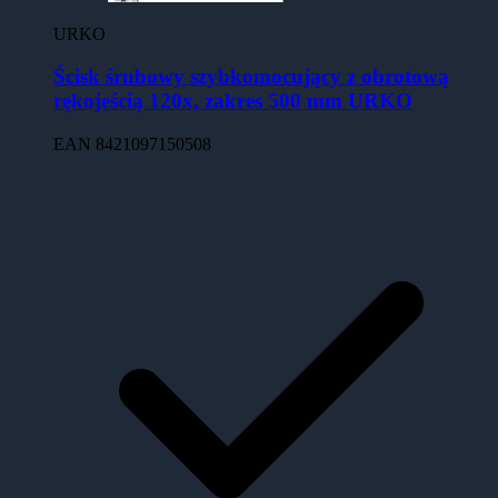
URKO
Ścisk śrubowy szybkomocujący z obrotową
rękojeścią 120x, zakres 500 mm URKO
EAN
8421097150508