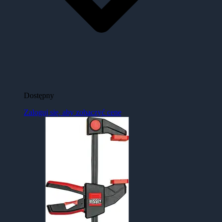
Dostępny
Zaloguj się, aby zobaczyć cenę