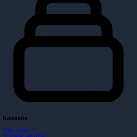
Kategorie
(Nieprzypisane)
0
Akcesoria i osprzęt
3951