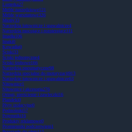
Lusterka
27
Meble narzędziowe
121
Meble warsztatowe
326
Miotły
33
Narzędzia lutownicze i spawalnicze
4
Narzędzia mocujące i rozpierające
311
Imadła
106
Imaki
0
Kowadła
0
Ściski
33
Ściski jednoręczne
4
Ściski śrubowe
166
Narzędzia pneumatyczne
98
Narzędzia specjalne do motoryzacji
913
Narzędzie lutownicze i spawalnicze
63
Nitownice
1
Nitownice i akcesoria
276
Oringi, pierścienie i zawleczki
16
Plandeki
0
Płyty izolacyjne
0
Podnośniki
57
Pojemniki
16
Produkty reklamowe
0
Promienniki podczerwieni
1
Przyrządy do oleju
115