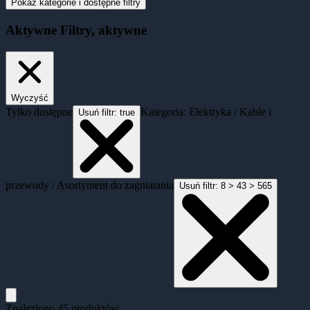
Pokaż kategorie i dostępne filtry
Aktywne
Filtry
, aktywne
Wyczyść
Tylko dostępne
Kategoria: Elektryka / Kable i
Usuń filtr:
true
przewody / Asortyment do zagniatania
Usuń filtr:
8 > 43 > 565
Znaleziono
45
produktów