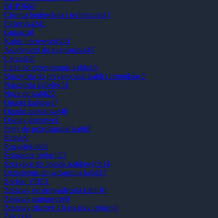
BHP
3665
Chemia budowlana i techniczna
31
Elektryka
241
Gniazda
0
Kable i przewody
241
Asortyment do zagniatania
45
Łączniki
0
Linki do przeciągania kabla
16
Narzędzia do przykręcania kabli i czujników
2
Narzędzia kabelex
31
Noże do kabli
22
Opaski kablowe
7
Opaski zaciskowe
48
Osłony gumowe
1
Pręty do przeciągania kabli
1
Ramki
0
Rozgałęźniki
0
Ściągacze izolacji
23
Szczypce do opasek kablowych
14
Urządzenia do wciągania kabli
17
Zaciski VDE
1
Zestawy do prowadzenia kabli
10
Zestawy naprawcze
0
Zestawy złączek i ściągaczy izolacji
0
Złączki
0