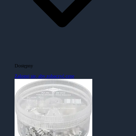
Dostępny
Zaloguj się, aby zobaczyć cenę