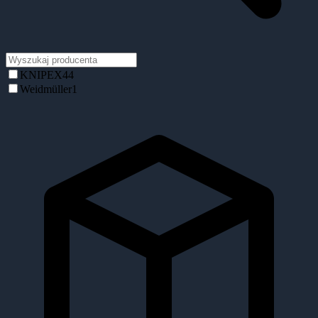
KNIPEX
44
Weidmüller
1