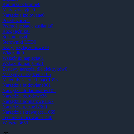
Kapturki ochronne
0
Maty izolacyjne
0
Narzędzia izolowane
0
Przedłużacze
5
Przenośne stacje zasilania
0
Rozgałęźniki
0
Ściemniacze
0
Sterowniki LED
0
Szafy przyłączeniowe
19
Włączniki
0
Wskaźniki napięcia
61
Wskaźniki natężenia
1
Zestawy narzędzi dla elektryków
0
Maszyny i urządzenia
105
Materiały ścierne i tnące
1393
Narzędzia budowlane
301
Narzędzia do laminatów
105
Narzędzia ogrodowe
36
Narzędzia pomiarowe
1367
Narzędzia ręczne
17960
Narzędzia skrawające
11069
Technika mocowania
1440
Warsztat
3659