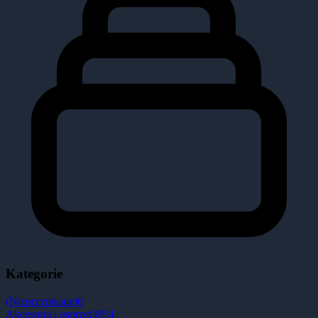
Kategorie
(Nieprzypisane)
0
Akcesoria i osprzęt
3954