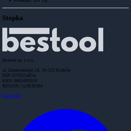
Powłoka
:
TiN Tip
Stopka
Bestool sp. z o.o.
ul. Zamoyskiego 24, 30-523 Kraków
NIP: 6793254654
KRS: 0001005910
REGON: 523838304
Facebook