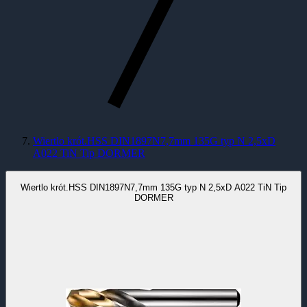
Wiertlo krót.HSS DIN1897N7,7mm 135G typ N 2,5xD
A022 TiN Tip DORMER
Wiertlo krót.HSS DIN1897N7,7mm 135G typ N 2,5xD A022 TiN Tip
DORMER