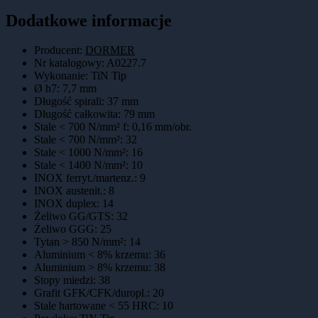
Dodatkowe informacje
Producent:
DORMER
Nr katalogowy
:
A0227.7
Wykonanie
:
TiN Tip
Ø h7
:
7,7 mm
Długość spirali
:
37 mm
Długość całkowita
:
79 mm
Stale < 700 N/mm² f
:
0,16 mm/obr.
Stale < 700 N/mm²
:
32
Stale < 1000 N/mm²
:
16
Stale < 1400 N/mm²
:
10
INOX ferryt./martenz.
:
9
INOX austenit.
:
8
INOX duplex
:
14
Żeliwo GG/GTS
:
32
Żeliwo GGG
:
25
Tytan > 850 N/mm²
:
14
Aluminium < 8% krzemu
:
36
Aluminium > 8% krzemu
:
38
Stopy miedzi
:
38
Grafit GFK/CFK/duropl.
:
20
Stale hartowane < 55 HRC
:
10