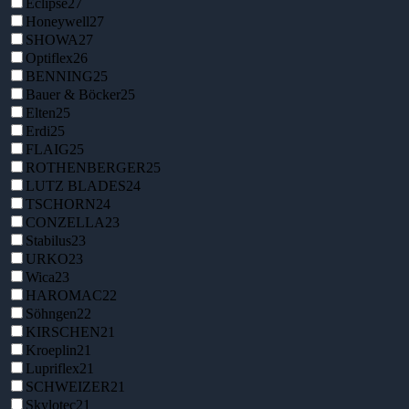
Eclipse
27
Honeywell
27
SHOWA
27
Optiflex
26
BENNING
25
Bauer & Böcker
25
Elten
25
Erdi
25
FLAIG
25
ROTHENBERGER
25
LUTZ BLADES
24
TSCHORN
24
CONZELLA
23
Stabilus
23
URKO
23
Wica
23
HAROMAC
22
Söhngen
22
KIRSCHEN
21
Kroeplin
21
Lupriflex
21
SCHWEIZER
21
Skylotec
21