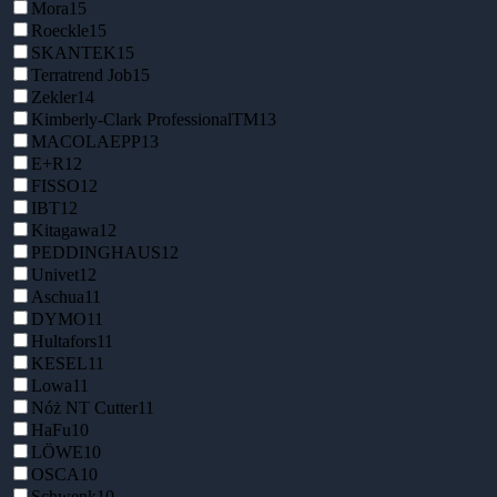
Mora
15
Roeckle
15
SKANTEK
15
Terratrend Job
15
Zekler
14
Kimberly-Clark ProfessionalTM
13
MACOLAEPP
13
E+R
12
FISSO
12
IBT
12
Kitagawa
12
PEDDINGHAUS
12
Univet
12
Aschua
11
DYMO
11
Hultafors
11
KESEL
11
Lowa
11
Nóż NT Cutter
11
HaFu
10
LÖWE
10
OSCA
10
Schwenk
10