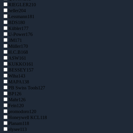
RIEGLER
210
heller
204
Lessmann
181
BDS
180
Kübler
177
U-Power
176
3M
171
Müller
170
H.C.B
168
ASW
161
KUKKO
161
BESSEY
157
Wiha
143
MAPA
138
PB Swiss Tools
127
BP
126
Mahr
126
Fein
120
promodoro
120
Honeywell KCL
118
Planam
118
elysee
113