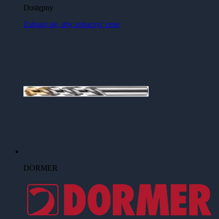
Dostępny
Zaloguj się, aby zobaczyć cenę
DORMER