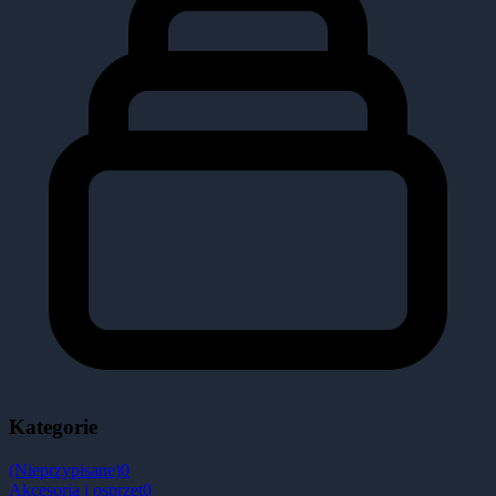
Kategorie
(Nieprzypisane)
0
Akcesoria i osprzęt
0