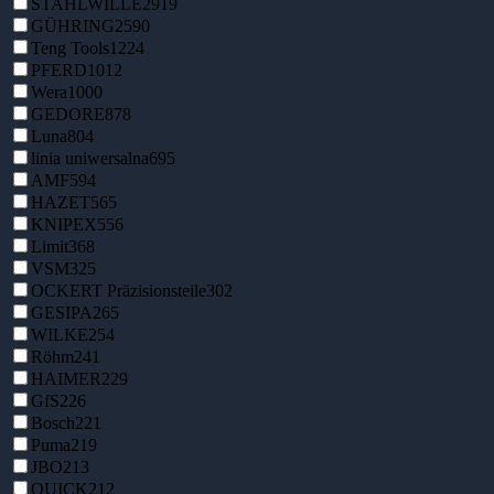
STAHLWILLE
2919
GÜHRING
2590
Teng Tools
1224
PFERD
1012
Wera
1000
GEDORE
878
Luna
804
linia uniwersalna
695
AMF
594
HAZET
565
KNIPEX
556
Limit
368
VSM
325
OCKERT Präzisionsteile
302
GESIPA
265
WILKE
254
Röhm
241
HAIMER
229
GfS
226
Bosch
221
Puma
219
JBO
213
QUICK
212