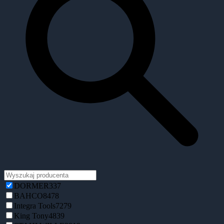
DORMER
337
BAHCO
8478
Integra Tools
7279
King Tony
4839