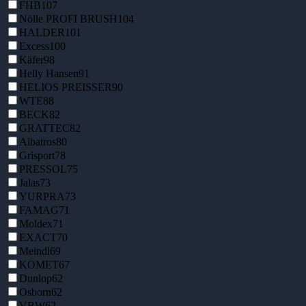
FHB
107
Nölle PROFI BRUSH
104
HALDER
101
Excess
100
Käfer
98
Helly Hansen
91
HELIOS PREISSER
90
WTE
88
BECK
82
GRATTEC
82
Albatros
80
Grisport
78
PRESSOL
75
Jalas
73
YURPRA
73
FAMAG
71
Moldex
71
EXACT
70
Meindl
69
KOMET
67
Dunlop
62
Osborn
62
VBW
62