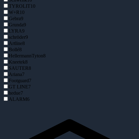
TYROLIT
10
W+R
10
Gebra
9
Grunda
9
LYRA
9
schröder
9
Artline
8
Bollé
8
HellermannTyton
8
Kneetek
8
SAUTER
8
Ariana
7
Footguard
7
GT LINE
7
hedue
7
ALARM
6