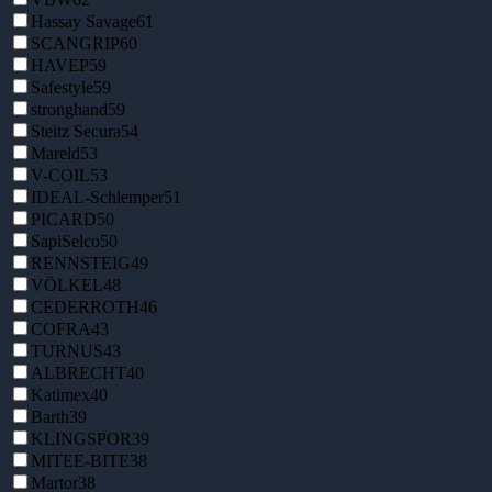
Hassay Savage
61
SCANGRIP
60
HAVEP
59
Safestyle
59
stronghand
59
Steitz Secura
54
Mareld
53
V-COIL
53
IDEAL-Schlemper
51
PICARD
50
SapiSelco
50
RENNSTEIG
49
VÖLKEL
48
CEDERROTH
46
COFRA
43
TURNUS
43
ALBRECHT
40
Katimex
40
Barth
39
KLINGSPOR
39
MITEE-BITE
38
Martor
38