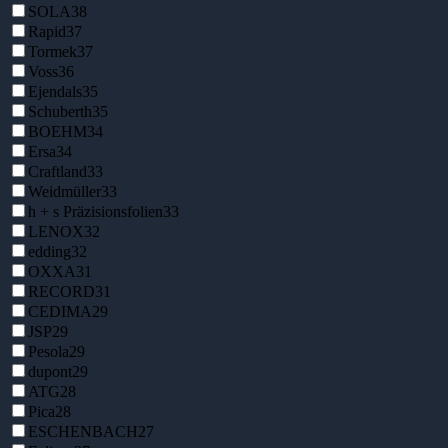
SOLA
38
Rapid
37
Tormek
37
Voss
36
Ejendals
35
Schuberth
35
BOEHM
34
Ersa
34
Craftland
33
Weidmüller
33
h + s Präzisionsfolien
33
LENOX
32
edding
32
OXXA
31
RECORD
31
CEDIMA
29
JSP
29
Pesola
29
dupont
29
ATG
28
Pica
28
ESCHENBACH
27