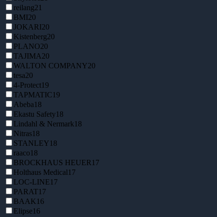
reilang
21
BMI
20
JOKARI
20
Kistenberg
20
PLANO
20
TAJIMA
20
WALTON COMPANY
20
tesa
20
4-Protect
19
TAPMATIC
19
Abeba
18
Ekastu Safety
18
Lindahl & Nermark
18
Nitras
18
STANLEY
18
raaco
18
BROCKHAUS HEUER
17
Holthaus Medical
17
LOC-LINE
17
PARAT
17
BAAK
16
Elipse
16