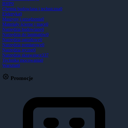
BHP
0
Chemia budowlana i techniczna
0
Elektryka
0
Maszyny i urządzenia
0
Materiały ścierne i tnące
0
Narzędzia budowlane
0
Narzędzia do laminatów
0
Narzędzia ogrodowe
0
Narzędzia pomiarowe
0
Narzędzia ręczne
0
Narzędzia skrawające
337
Technika mocowania
0
Warsztat
0
Promocje