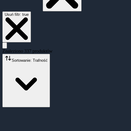
Usuń filtr:
true
Znaleziono
337
produktów
Sortowanie: Trafność