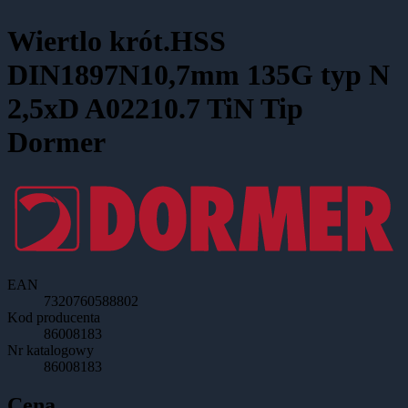
Wiertlo krót.HSS
DIN1897N10,7mm 135G typ N
2,5xD A02210.7 TiN Tip
Dormer
EAN
7320760588802
Kod producenta
86008183
Nr katalogowy
86008183
Cena