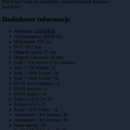
800 N/mm² oraz do materiałów cienkościennych (budowa
karoserii).
Dodatkowe informacje
Producent:
DORMER
Nr katalogowy
:
86008183
Wykonanie
:
TiN Tip
Ø h7
:
10,7 mm
Długość spirali
:
47 mm
Długość całkowita
:
95 mm
Stale < 700 N/mm² f
:
0,2 mm/obr.
Stale < 700 N/mm²
:
32
Stale < 1000 N/mm²
:
16
Stale < 1400 N/mm²
:
10
INOX ferryt./martenz.
:
9
INOX austenit.
:
8
INOX duplex
:
14
Żeliwo GG/GTS
:
32
Żeliwo GGG
:
25
Tytan > 850 N/mm²
:
14
Aluminium < 8% krzemu
:
36
Aluminium > 8% krzemu
:
38
Stopy miedzi
:
38