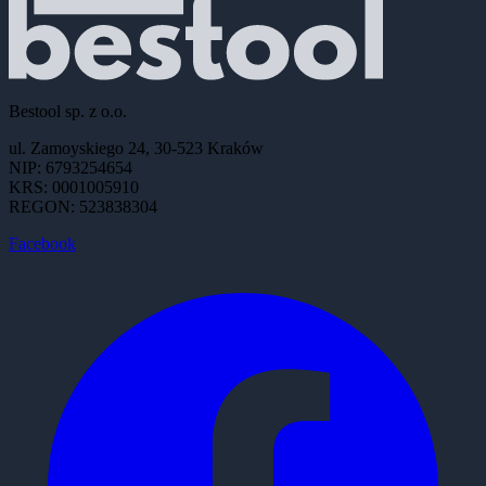
Bestool sp. z o.o.
ul. Zamoyskiego 24, 30-523 Kraków
NIP: 6793254654
KRS: 0001005910
REGON: 523838304
Facebook