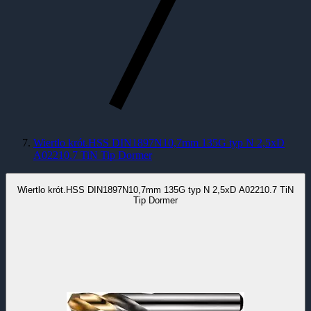
Wiertlo krót.HSS DIN1897N10,7mm 135G typ N 2,5xD
A02210.7 TiN Tip Dormer
Wiertlo krót.HSS DIN1897N10,7mm 135G typ N 2,5xD A02210.7 TiN
Tip Dormer