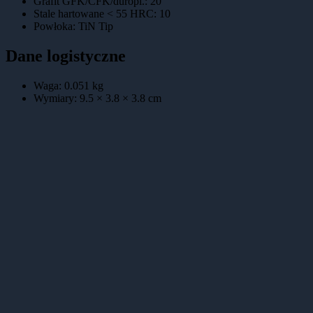
Grafit GFK/CFK/duropl.
:
20
Stale hartowane < 55 HRC
:
10
Powłoka
:
TiN Tip
Dane logistyczne
Waga:
0.051
kg
Wymiary:
9.5 × 3.8 × 3.8
cm