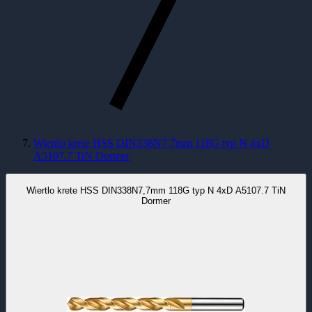
Wiertlo krete HSS DIN338N7,7mm 118G typ N 4xD
A5107.7 TiN Dormer
Wiertlo krete HSS DIN338N7,7mm 118G typ N 4xD A5107.7 TiN
Dormer