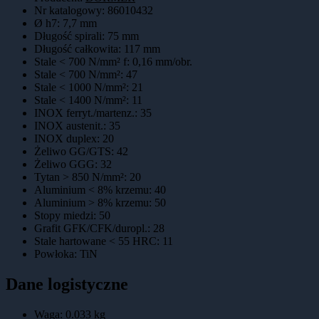
Nr katalogowy
:
86010432
Ø h7
:
7,7 mm
Długość spirali
:
75 mm
Długość całkowita
:
117 mm
Stale < 700 N/mm² f
:
0,16 mm/obr.
Stale < 700 N/mm²
:
47
Stale < 1000 N/mm²
:
21
Stale < 1400 N/mm²
:
11
INOX ferryt./martenz.
:
35
INOX austenit.
:
35
INOX duplex
:
20
Żeliwo GG/GTS
:
42
Żeliwo GGG
:
32
Tytan > 850 N/mm²
:
20
Aluminium < 8% krzemu
:
40
Aluminium > 8% krzemu
:
50
Stopy miedzi
:
50
Grafit GFK/CFK/duropl.
:
28
Stale hartowane < 55 HRC
:
11
Powłoka
:
TiN
Dane logistyczne
Waga:
0.033
kg