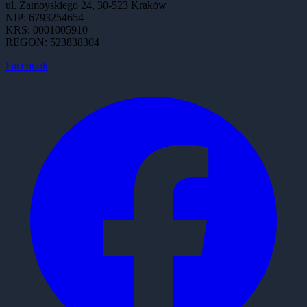
ul. Zamoyskiego 24, 30-523 Kraków
NIP: 6793254654
KRS: 0001005910
REGON: 523838304
Facebook