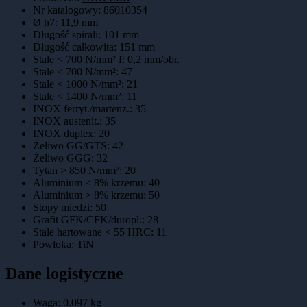
Nr katalogowy
:
86010354
Ø h7
:
11,9 mm
Długość spirali
:
101 mm
Długość całkowita
:
151 mm
Stale < 700 N/mm² f
:
0,2 mm/obr.
Stale < 700 N/mm²
:
47
Stale < 1000 N/mm²
:
21
Stale < 1400 N/mm²
:
11
INOX ferryt./martenz.
:
35
INOX austenit.
:
35
INOX duplex
:
20
Żeliwo GG/GTS
:
42
Żeliwo GGG
:
32
Tytan > 850 N/mm²
:
20
Aluminium < 8% krzemu
:
40
Aluminium > 8% krzemu
:
50
Stopy miedzi
:
50
Grafit GFK/CFK/duropl.
:
28
Stale hartowane < 55 HRC
:
11
Powłoka
:
TiN
Dane logistyczne
Waga:
0.097
kg