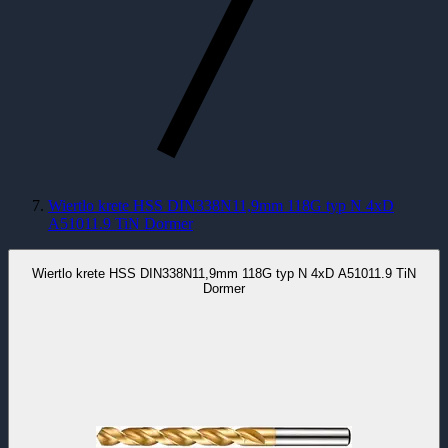
Wiertlo krete HSS DIN338N11,9mm 118G typ N 4xD
A51011.9 TiN Dormer
Wiertlo krete HSS DIN338N11,9mm 118G typ N 4xD A51011.9 TiN
Dormer