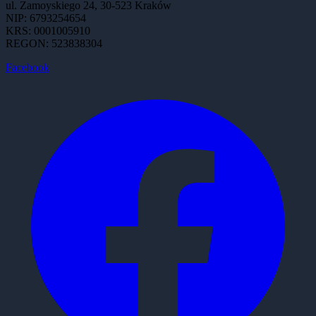
ul. Zamoyskiego 24, 30-523 Kraków
NIP: 6793254654
KRS: 0001005910
REGON: 523838304
Facebook