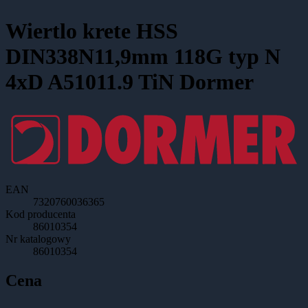
Wiertlo krete HSS
DIN338N11,9mm 118G typ N
4xD A51011.9 TiN Dormer
EAN
7320760036365
Kod producenta
86010354
Nr katalogowy
86010354
Cena