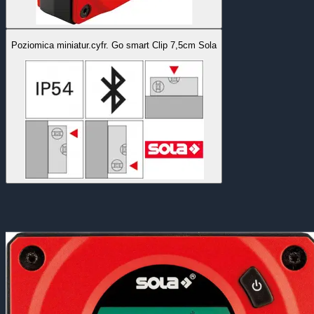
Poziomica miniatur.cyfr. Go smart Clip 7,5cm Sola