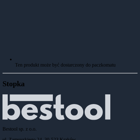
Ten produkt może być dostarczony do paczkomatu
Stopka
Bestool sp. z o.o.
ul. Zamoyskiego 24, 30-523 Kraków