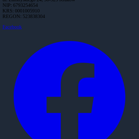
NIP: 6793254654
KRS: 0001005910
REGON: 523838304
Facebook