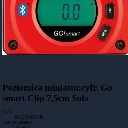
Poziomica miniatur.cyfr. Go
smart Clip 7,5cm Sola
EAN
9002719039549
Kod producenta
1483001