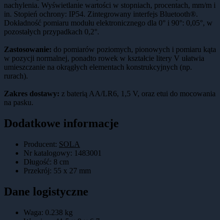
nachylenia. Wyświetlanie wartości w stopniach, procentach, mm/m i
in. Stopień ochrony: IP54. Zintegrowany interfejs Bluetooth®.
Dokładność pomiaru modułu elektronicznego dla 0° i 90°: 0,05°, w
pozostałych przypadkach 0,2°.
Zastosowanie:
do pomiarów poziomych, pionowych i pomiaru kąta
w pozycji normalnej, ponadto rowek w kształcie litery V ułatwia
umieszczanie na okrągłych elementach konstrukcyjnych (np.
rurach).
Zakres dostawy:
z baterią AA/LR6, 1,5 V, oraz etui do mocowania
na pasku.
Dodatkowe informacje
Producent:
SOLA
Nr katalogowy
:
1483001
Długość
:
8 cm
Przekrój
:
55 x 27 mm
Dane logistyczne
Waga:
0.238
kg