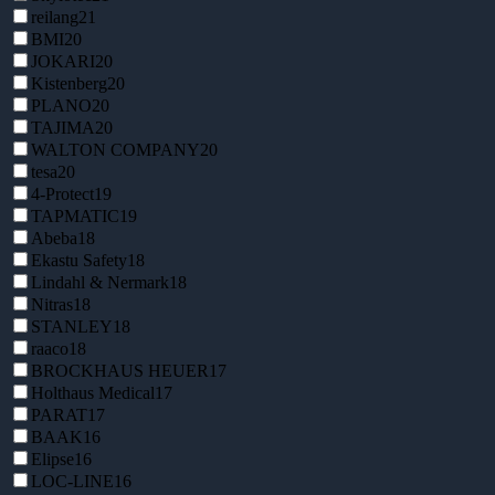
reilang
21
BMI
20
JOKARI
20
Kistenberg
20
PLANO
20
TAJIMA
20
WALTON COMPANY
20
tesa
20
4-Protect
19
TAPMATIC
19
Abeba
18
Ekastu Safety
18
Lindahl & Nermark
18
Nitras
18
STANLEY
18
raaco
18
BROCKHAUS HEUER
17
Holthaus Medical
17
PARAT
17
BAAK
16
Elipse
16
LOC-LINE
16