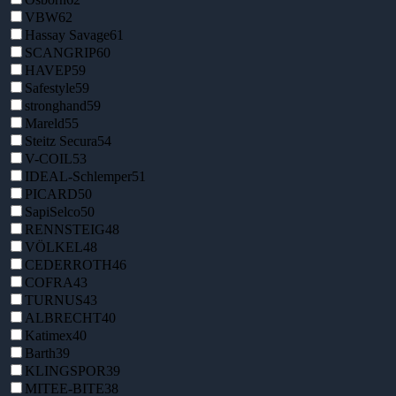
VBW
62
Hassay Savage
61
SCANGRIP
60
HAVEP
59
Safestyle
59
stronghand
59
Mareld
55
Steitz Secura
54
V-COIL
53
IDEAL-Schlemper
51
PICARD
50
SapiSelco
50
RENNSTEIG
48
VÖLKEL
48
CEDERROTH
46
COFRA
43
TURNUS
43
ALBRECHT
40
Katimex
40
Barth
39
KLINGSPOR
39
MITEE-BITE
38