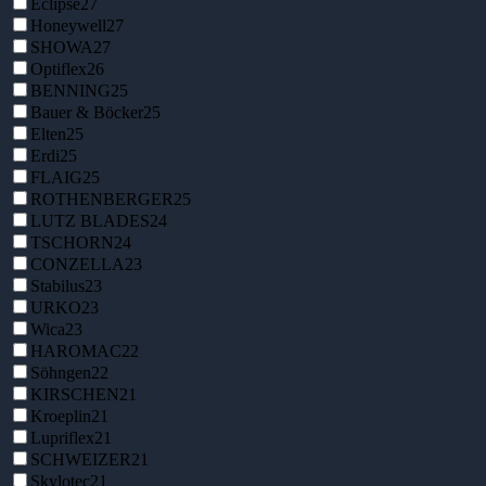
Eclipse
27
Honeywell
27
SHOWA
27
Optiflex
26
BENNING
25
Bauer & Böcker
25
Elten
25
Erdi
25
FLAIG
25
ROTHENBERGER
25
LUTZ BLADES
24
TSCHORN
24
CONZELLA
23
Stabilus
23
URKO
23
Wica
23
HAROMAC
22
Söhngen
22
KIRSCHEN
21
Kroeplin
21
Lupriflex
21
SCHWEIZER
21
Skylotec
21