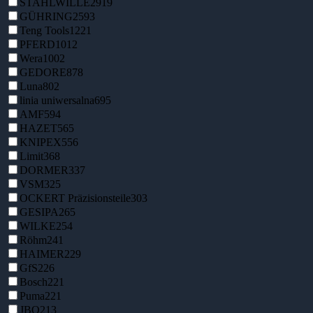
STAHLWILLE
2919
GÜHRING
2593
Teng Tools
1221
PFERD
1012
Wera
1002
GEDORE
878
Luna
802
linia uniwersalna
695
AMF
594
HAZET
565
KNIPEX
556
Limit
368
DORMER
337
VSM
325
OCKERT Präzisionsteile
303
GESIPA
265
WILKE
254
Röhm
241
HAIMER
229
GfS
226
Bosch
221
Puma
221
JBO
213