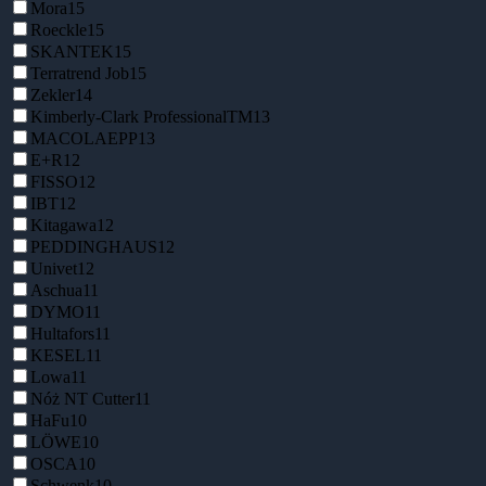
Mora
15
Roeckle
15
SKANTEK
15
Terratrend Job
15
Zekler
14
Kimberly-Clark ProfessionalTM
13
MACOLAEPP
13
E+R
12
FISSO
12
IBT
12
Kitagawa
12
PEDDINGHAUS
12
Univet
12
Aschua
11
DYMO
11
Hultafors
11
KESEL
11
Lowa
11
Nóż NT Cutter
11
HaFu
10
LÖWE
10
OSCA
10
Schwenk
10