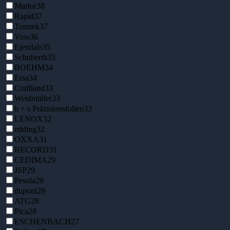
Martor
38
Rapid
37
Tormek
37
Voss
36
Ejendals
35
Schuberth
35
BOEHM
34
Ersa
34
Craftland
33
Weidmüller
33
h + s Präzisionsfolien
33
LENOX
32
edding
32
OXXA
31
RECORD
31
CEDIMA
29
JSP
29
Pesola
29
dupont
29
ATG
28
Pica
28
ESCHENBACH
27