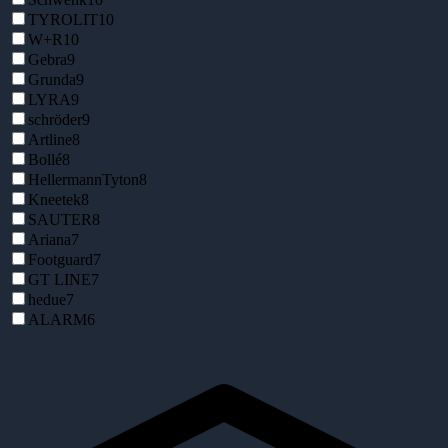
TYROLIT
10
W+R
10
Gebra
9
Grunda
9
LYRA
9
schröder
9
Artline
8
Bollé
8
HellermannTyton
8
Kneetek
8
SAUTER
8
Ariana
7
Footguard
7
GT LINE
7
hedue
7
ALARM
6