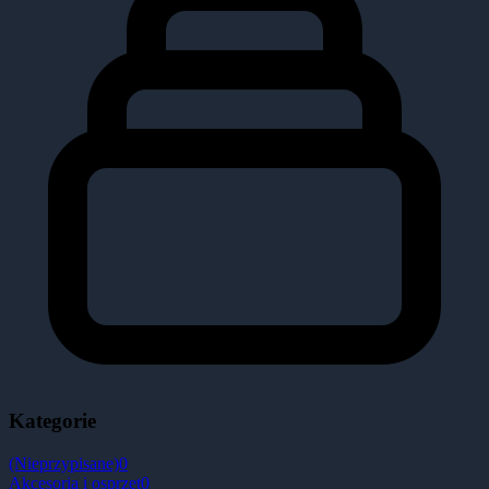
Kategorie
(Nieprzypisane)
0
Akcesoria i osprzęt
0