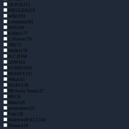
QUICK
212
RIEGLER
210
heller
203
Lessmann
181
BDS
180
Kübler
177
U-Power
176
3M
171
Müller
170
H.C.B
168
ASW
161
KUKKO
161
BESSEY
157
Wiha
143
MAPA
138
PB Swiss Tools
127
BP
126
Mahr
126
promodoro
121
Fein
120
Honeywell KCL
118
Planam
118