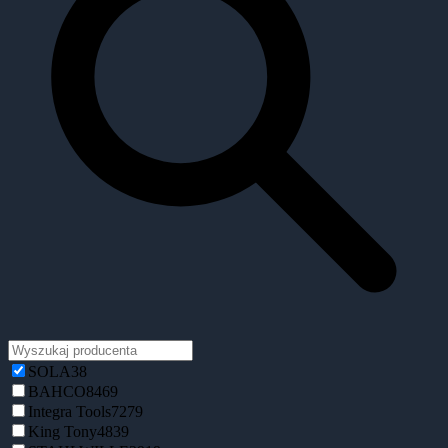
SOLA
38
BAHCO
8469
Integra Tools
7279
King Tony
4839