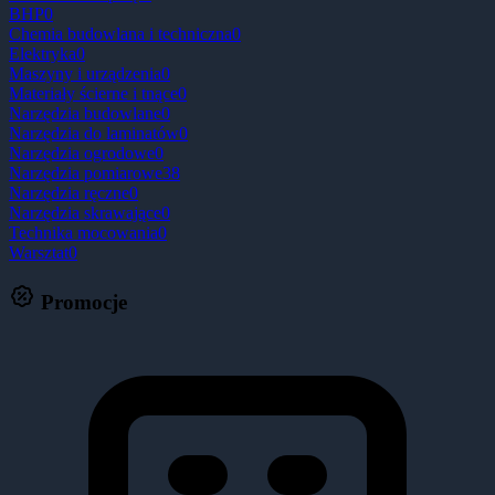
BHP
0
Chemia budowlana i techniczna
0
Elektryka
0
Maszyny i urządzenia
0
Materiały ścierne i tnące
0
Narzędzia budowlane
0
Narzędzia do laminatów
0
Narzędzia ogrodowe
0
Narzędzia pomiarowe
38
Narzędzia ręczne
0
Narzędzia skrawające
0
Technika mocowania
0
Warsztat
0
Promocje