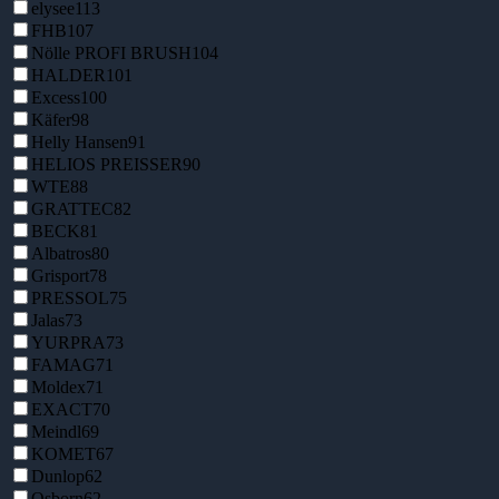
elysee
113
FHB
107
Nölle PROFI BRUSH
104
HALDER
101
Excess
100
Käfer
98
Helly Hansen
91
HELIOS PREISSER
90
WTE
88
GRATTEC
82
BECK
81
Albatros
80
Grisport
78
PRESSOL
75
Jalas
73
YURPRA
73
FAMAG
71
Moldex
71
EXACT
70
Meindl
69
KOMET
67
Dunlop
62
Osborn
62