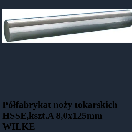
Półfabrykat noży tokarskich
HSSE,kszt.A 8,0x125mm
WILKE