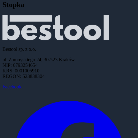
Stopka
Bestool sp. z o.o.
ul. Zamoyskiego 24, 30-523 Kraków
NIP: 6793254654
KRS: 0001005910
REGON: 523838304
Facebook