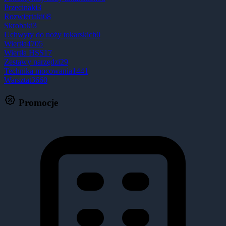
Przecinaki
3
Rozwiertaki
68
Skrobaki
3
Uchwyty do noży tokarskich
0
Wiertła
4705
Wiertła HSS
17
Zestawy narzędzi
29
Technika mocowania
1441
Warsztat
3660
Promocje