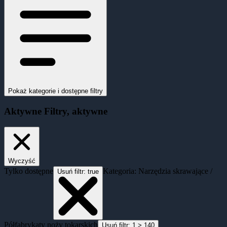
Pokaż kategorie i dostępne filtry
Aktywne
Filtry
, aktywne
Wyczyść
Tylko dostępne
Kategoria: Narzędzia skrawające /
Usuń filtr:
true
Półfabrykaty noży tokarskich
Usuń filtr:
1 > 140