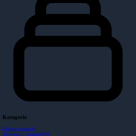
Kategorie
(Nieprzypisane)
0
Akcesoria i osprzęt
3959