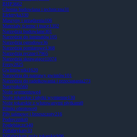
BHP
3662
Chemia budowlana i techniczna
31
Elektryka
330
Maszyny i urządzenia
106
Materiały ścierne i tnące
1392
Narzędzia budowlane
301
Narzędzia do laminatów
105
Narzędzia ogrodowe
36
Narzędzia pomiarowe
1368
Narzędzia ręczne
17965
Narzędzia skrawające
11074
Frezy
2825
Gwintowniki
1620
Narzędzia do naprawy gwintów
101
Narzędzia do radełkowania i przeciągania
273
Narzynki
560
Noże segmentowe
4
Noże tokarskie i płytki wymienne
130
Noże tokarskie z wlutowanymi płytkami
0
Pilniki obrotowe
0
Piły taśmowe i brzeszczoty
216
Podręczniki
0
Pogłębiacze
340
Półfabrykaty
33
Półfabrykaty noży tokarskich
96