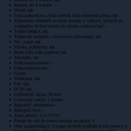
Karton, do 4 warstw
:
–
Worki
:
tak
Folia pakunkowa, folia stretch, folia termokurczliwa
:
tak
Zdzieranie ostatnich zwojów towaru w rolkach, których ze
względów technicznych nie można wykorzystać
:
–
Taśma klejąca
:
tak
Taśma do owijania z tworzywa sztucznego
:
tak
Nić, sznur
:
tak
Pianka, polistyren
:
tak
Rolki folii, rolki papieru
:
tak
Tekstylia
:
tak
Folia kaszerowana
:
–
Folia laminowana
:
–
Guma
:
–
Włóknina
:
tak
Filc
:
tak
PCW
:
tak
Głębokość cięcia
:
36 mm
Używanie ostrzy
:
1-krotne
Rękojeść
:
aluminiowa
Rękojeść Soft
:
–
Znak jakości
:
GS (VPA)
Pasuje do etui do zamocowania na pasku
:
S
Opis uzupełniający
:
Uwaga: produkt podlega § 42a ustawy o