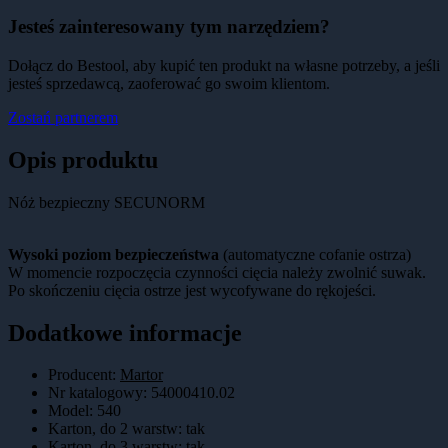
Jesteś zainteresowany tym narzędziem?
Dołącz do Bestool, aby kupić ten produkt na własne potrzeby, a jeśli
jesteś sprzedawcą, zaoferować go swoim klientom.
Zostań partnerem
Opis produktu
Nóż bezpieczny SECUNORM
Wysoki poziom bezpieczeństwa
(automatyczne cofanie ostrza)
W momencie rozpoczęcia czynności cięcia należy zwolnić suwak.
Po skończeniu cięcia ostrze jest wycofywane do rękojeści.
Dodatkowe informacje
Producent:
Martor
Nr katalogowy
:
54000410.02
Model
:
540
Karton, do 2 warstw
:
tak
Karton, do 3 warstw
:
tak