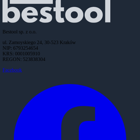
Bestool sp. z o.o.
ul. Zamoyskiego 24, 30-523 Kraków
NIP: 6793254654
KRS: 0001005910
REGON: 523838304
Facebook