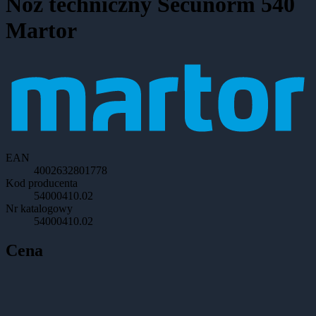
Nóz techniczny Secunorm 540
Martor
EAN
4002632801778
Kod producenta
54000410.02
Nr katalogowy
54000410.02
Cena