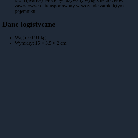
broni (WaffG). Może być używany wyłącznie do celów
zawodowych i transportowany w szczelnie zamkniętym
pojemniku.
Dane logistyczne
Waga:
0.091
kg
Wymiary:
15 × 3.5 × 2
cm