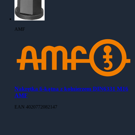
AMF
Nakrętka 6-kątna z kołnierzem DIN6331 M16
AMF
EAN
4020772082147