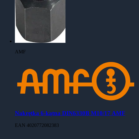
AMF
Nakrętka 6-kątna DIN6330B M10/17 AMF
EAN
4020772082383