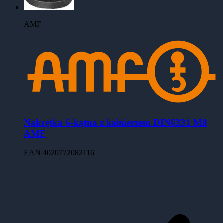
AMF
Nakrętka 6-kątna z kołnierzem DIN6331 M8
AMF
EAN
4020772082116