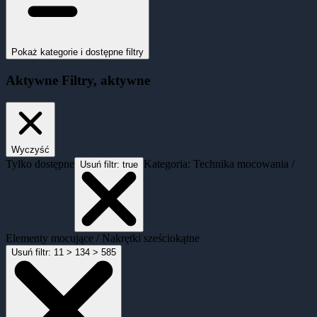
Pokaż kategorie i dostępne filtry
Aktywne
Filtry
, aktywne
Wyczyść
Tylko dostępne
Kategoria: Technika mocowania /
Usuń filtr:
true
Elementy mocujące / Nakrętki sześciokątne
Usuń filtr:
11 > 134 > 585