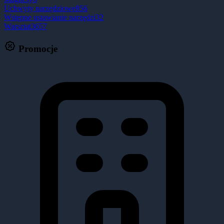
Uchwyty narzędziowe
856
Wstępne ustawianie narzędzi
32
Warsztat
3657
Promocje