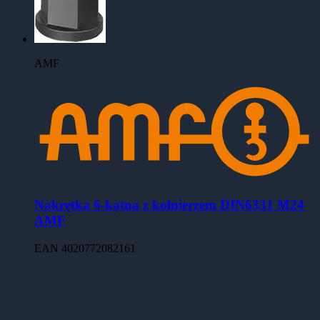
AMF
Nakrętka 6-kątna z kołnierzem DIN6331 M24
AMF
EAN
4020772082161