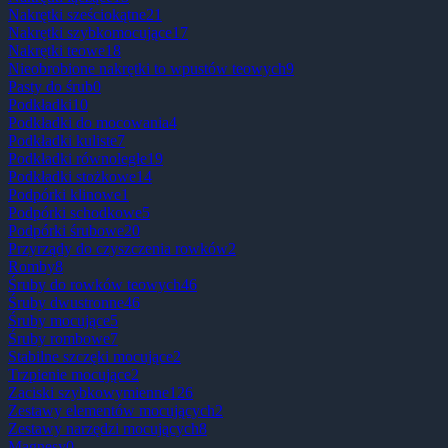
Nakrętki sześciokątne
21
Nakrętki szybkomocujące
17
Nakrętki teowe
18
Nieobrobione nakrętki to wpustów teowych
9
Pasty do śrub
0
Podkładki
10
Podkładki do mocowania
4
Podkładki kuliste
7
Podkładki równoległe
19
Podkładki stożkowe
14
Podpórki klinowe
1
Podpórki schodkowe
5
Podpórki śrubowe
20
Przyrządy do czyszczenia rowków
2
Romby
8
Śruby do rowków teowych
46
Śruby dwustronne
46
Śruby mocujące
5
Śruby rombowe
7
Stabilne szczęki mocujące
2
Trzpienie mocujące
2
Zaciski szybkowymienne
126
Zestawy elementów mocujących
2
Zestawy narzędzi mocujących
8
Magnesy
0