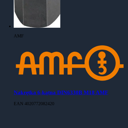
AMF
Nakrętka 6-kątna DIN6330B M18 AMF
EAN
4020772082420