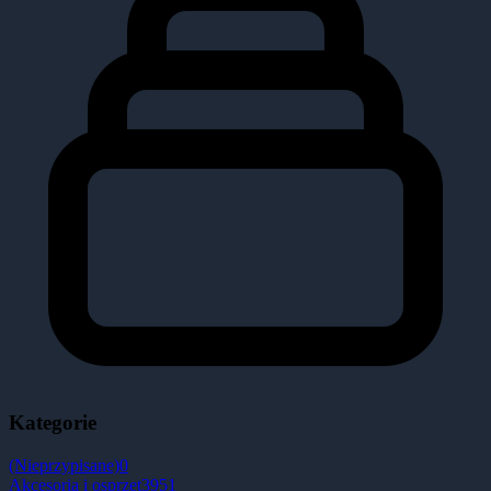
Kategorie
(Nieprzypisane)
0
Akcesoria i osprzęt
3951