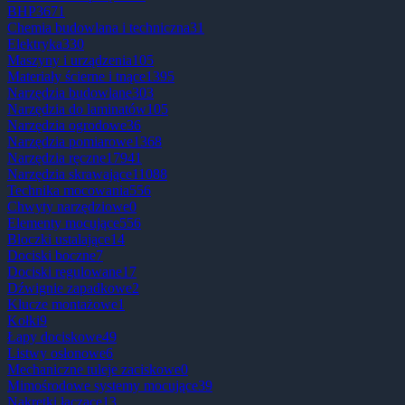
BHP
3671
Chemia budowlana i techniczna
31
Elektryka
330
Maszyny i urządzenia
105
Materiały ścierne i tnące
1395
Narzędzia budowlane
303
Narzędzia do laminatów
105
Narzędzia ogrodowe
36
Narzędzia pomiarowe
1368
Narzędzia ręczne
17941
Narzędzia skrawające
11088
Technika mocowania
556
Chwyty narzędziowe
0
Elementy mocujące
556
Bloczki ustalające
14
Dociski boczne
7
Dociski regulowane
17
Dźwignie zapadkowe
2
Klucze montażowe
1
Kołki
9
Łapy dociskowe
49
Listwy osłonowe
6
Mechaniczne tuleje zaciskowe
0
Mimośrodowe systemy mocujące
39
Nakrętki łączące
13