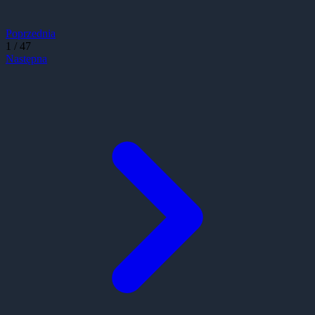
Poprzednia
1
/
47
Następna