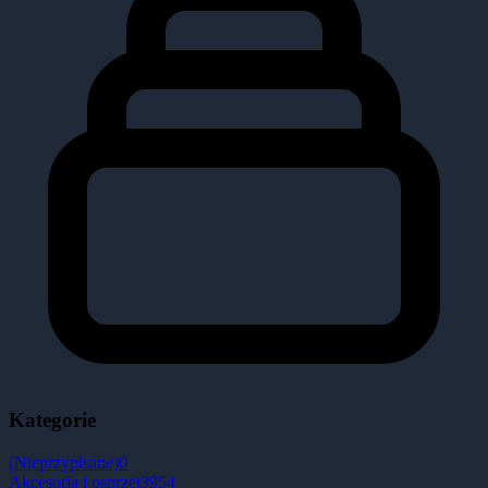
Kategorie
(Nieprzypisane)
0
Akcesoria i osprzęt
3954