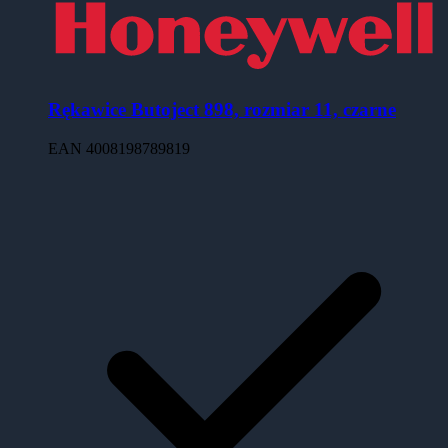
Rękawice Butoject 898, rozmiar 11, czarne
EAN
4008198789819