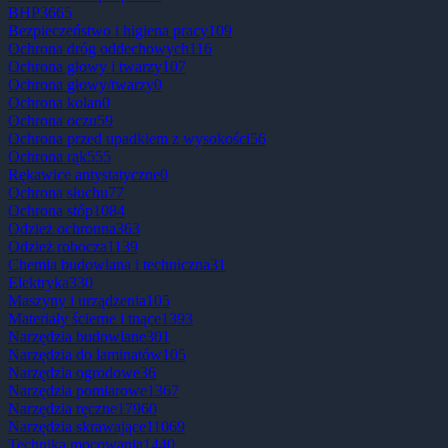
BHP
3665
Bezpieczeństwo i higiena pracy
109
Ochrona dróg oddechowych
116
Ochrona głowy i twarzy
107
Ochrona głowy/twarzy
0
Ochrona kolan
0
Ochrona oczu
59
Ochrona przed upadkiem z wysokości
56
Ochrona rąk
555
Rękawice antystatyczne
0
Ochrona słuchu
77
Ochrona stóp
1084
Odzież ochronna
363
Odzież robocza
1139
Chemia budowlana i techniczna
31
Elektryka
330
Maszyny i urządzenia
105
Materiały ścierne i tnące
1393
Narzędzia budowlane
301
Narzędzia do laminatów
105
Narzędzia ogrodowe
36
Narzędzia pomiarowe
1367
Narzędzia ręczne
17960
Narzędzia skrawające
11069
Technika mocowania
1440