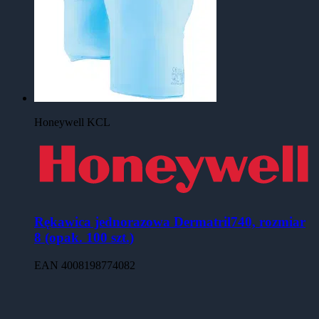
Honeywell KCL
Rękawica jednorazowa Dermatril740, rozmiar
8 (opak. 100 szt.)
EAN
4008198774082