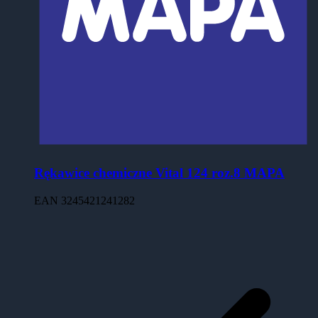
Rękawice chemiczne Vital 124 roz.8 MAPA
EAN
3245421241282