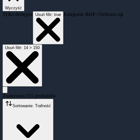
Wyczyść
Tylko dostępne
Kategoria: BHP / Ochrona rąk
Usuń filtr:
true
Usuń filtr:
14 > 150
Znaleziono
555
produktów
Sortowanie: Trafność