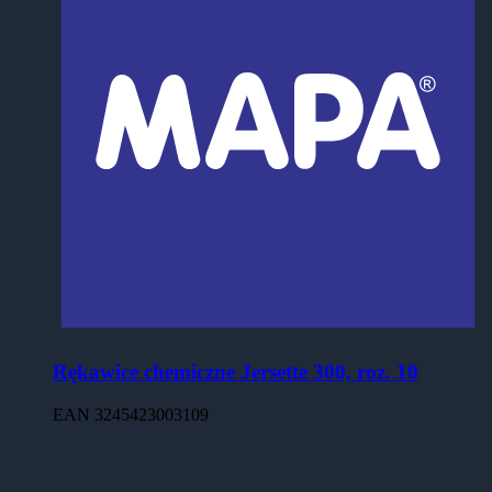
Rękawice chemiczne Jersette 300, roz. 10
EAN
3245423003109