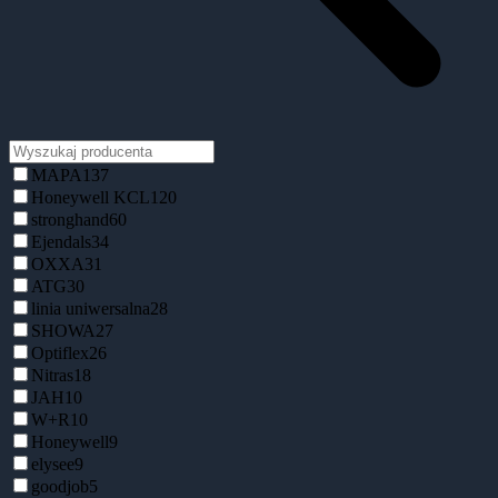
MAPA
137
Honeywell KCL
120
stronghand
60
Ejendals
34
OXXA
31
ATG
30
linia uniwersalna
28
SHOWA
27
Optiflex
26
Nitras
18
JAH
10
W+R
10
Honeywell
9
elysee
9
goodjob
5