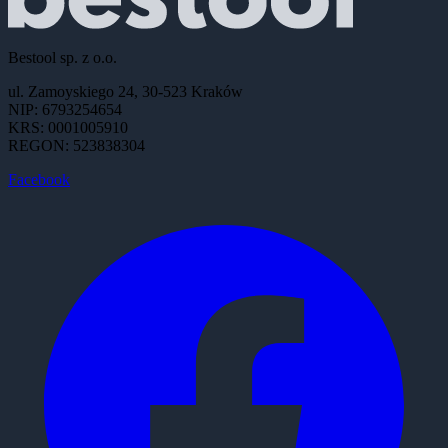
Bestool sp. z o.o.
ul. Zamoyskiego 24, 30-523 Kraków
NIP: 6793254654
KRS: 0001005910
REGON: 523838304
Facebook