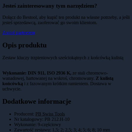
Jesteś zainteresowany tym narzędziem?
Dołącz do Bestool, aby kupić ten produkt na własne potrzeby, a jeśli
jesteś sprzedawcą, zaoferować go swoim klientom.
Zostań partnerem
Opis produktu
Zestaw kluczy trzpieniowych sześciokątnych z końcówką kulistą
Wykonanie: DIN 911, ISO 2936 K,
ze stali chromowo-
wanadowej, hartowanej na wskroś, chromowany.
Z kulistą
końcówką
i z fazowanym krótkim ramieniem. Dostawa w
uchwycie.
Dodatkowe informacje
Producent:
PB Swiss Tools
Nr katalogowy
:
PB 212.H-10
Wykonanie
:
9-częściowy
Zawartość zestawu
:
1,5; 2; 2,5; 3; 4; 5; 6; 8; 10 mm