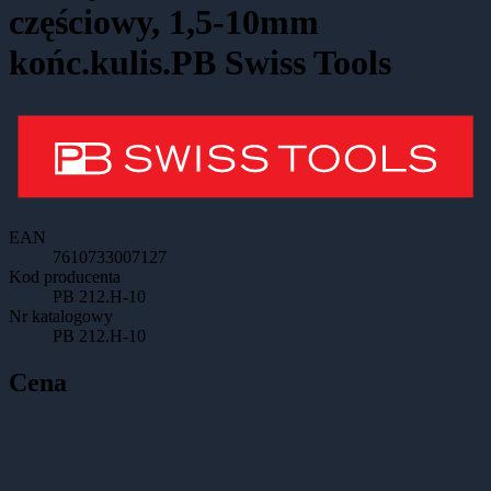
częściowy, 1,5-10mm
końc.kulis.PB Swiss Tools
EAN
7610733007127
Kod producenta
PB 212.H-10
Nr katalogowy
PB 212.H-10
Cena