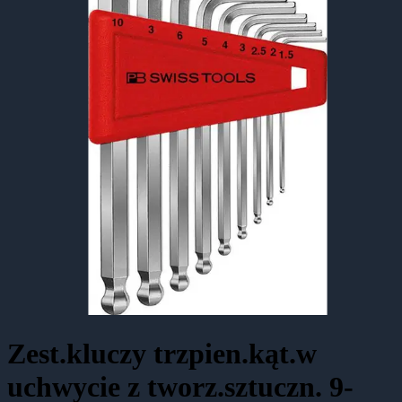
Zest.kluczy trzpien.kąt.w
uchwycie z tworz.sztuczn. 9-