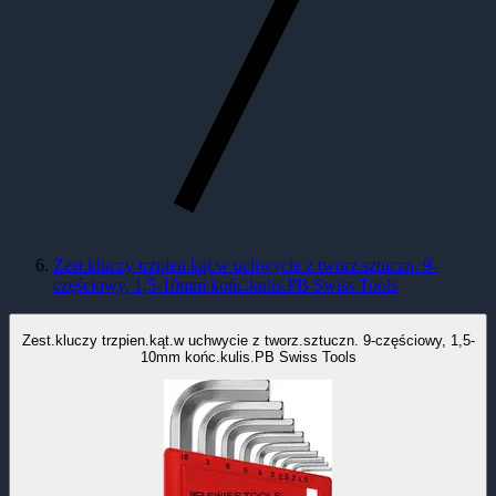
Zest.kluczy trzpien.kąt.w uchwycie z tworz.sztuczn. 9-
częściowy, 1,5-10mm końc.kulis.PB Swiss Tools
Zest.kluczy trzpien.kąt.w uchwycie z tworz.sztuczn. 9-częściowy, 1,5-
10mm końc.kulis.PB Swiss Tools