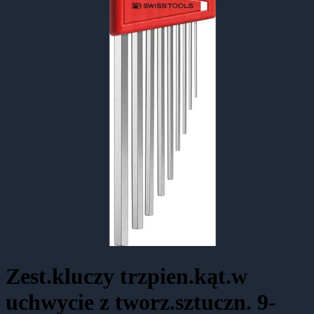
Zest.kluczy trzpien.kąt.w
uchwycie z tworz.sztuczn. 9-