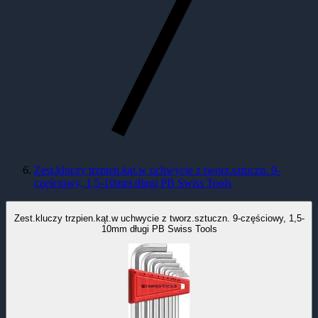
Zest.kluczy trzpien.kąt.w uchwycie z tworz.sztuczn. 9-
częściowy, 1,5-10mm długi PB Swiss Tools
Zest.kluczy trzpien.kąt.w uchwycie z tworz.sztuczn. 9-częściowy, 1,5-
10mm długi PB Swiss Tools