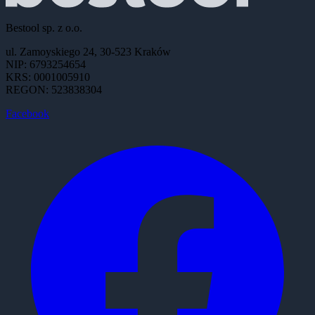
Bestool sp. z o.o.
ul. Zamoyskiego 24, 30-523 Kraków
NIP: 6793254654
KRS: 0001005910
REGON: 523838304
Facebook