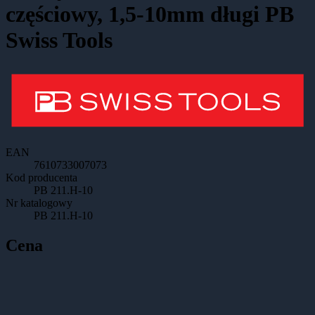
częściowy, 1,5-10mm długi PB
Swiss Tools
EAN
7610733007073
Kod producenta
PB 211.H-10
Nr katalogowy
PB 211.H-10
Cena