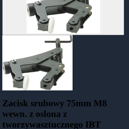
Zacisk srubowy 75mm M8
wewn. z oslona z
tworzywasztucznego IBT