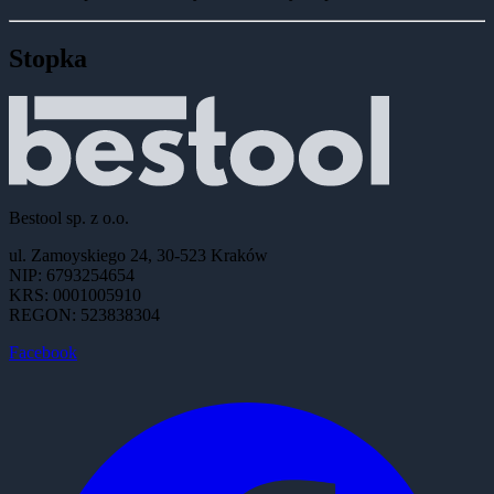
Stopka
Bestool sp. z o.o.
ul. Zamoyskiego 24, 30-523 Kraków
NIP: 6793254654
KRS: 0001005910
REGON: 523838304
Facebook