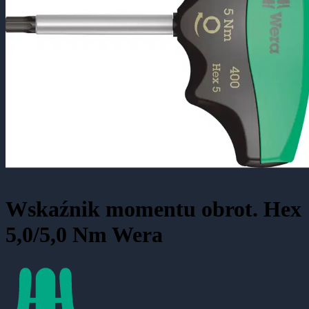
Wskaźnik momentu obrot. Hex
5,0/5,0 Nm Wera