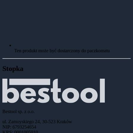
Ten produkt może być dostarczony do paczkomatu
Stopka
Bestool sp. z o.o.
ul. Zamoyskiego 24, 30-523 Kraków
NIP: 6793254654
KRS: 0001005910