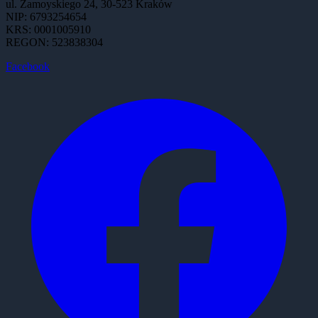
ul. Zamoyskiego 24, 30-523 Kraków
NIP: 6793254654
KRS: 0001005910
REGON: 523838304
Facebook