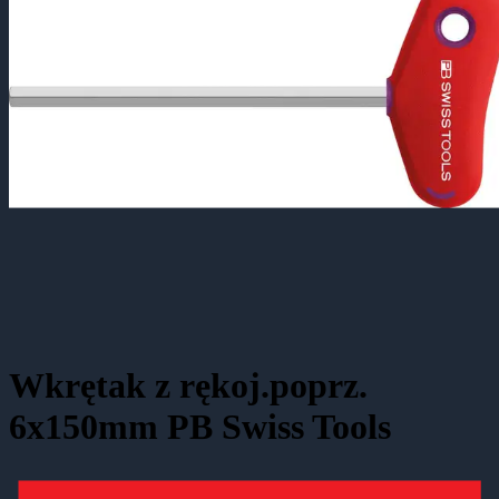
Wkrętak z rękoj.poprz.
6x150mm PB Swiss Tools