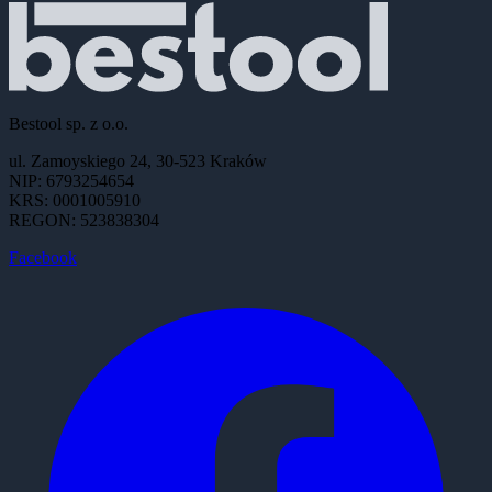
Bestool sp. z o.o.
ul. Zamoyskiego 24, 30-523 Kraków
NIP: 6793254654
KRS: 0001005910
REGON: 523838304
Facebook