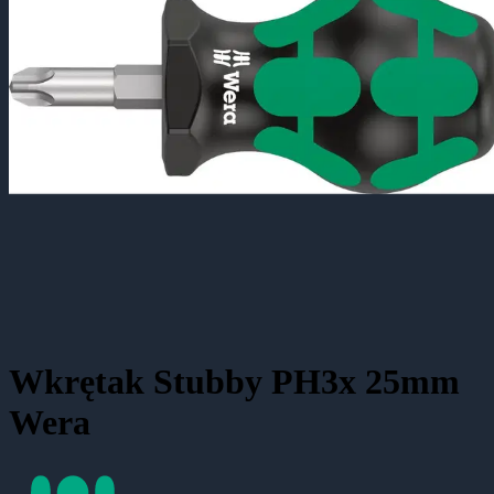
Wkrętak Stubby PH3x 25mm
Wera