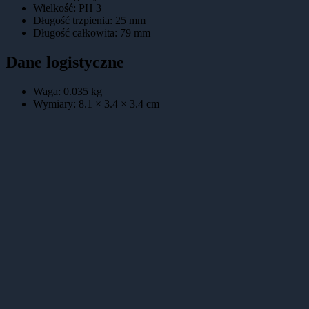
Wielkość
:
PH 3
Długość trzpienia
:
25 mm
Długość całkowita
:
79 mm
Dane logistyczne
Waga:
0.035
kg
Wymiary:
8.1 × 3.4 × 3.4
cm