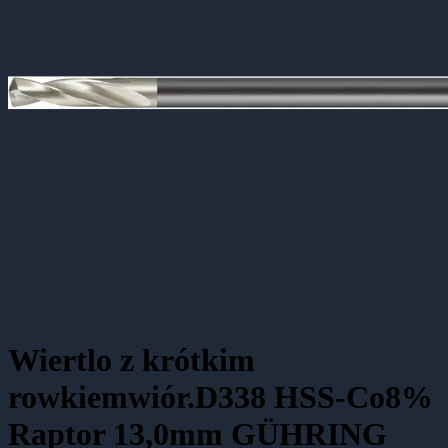
Wiertlo z krótkim
rowkiemwiór.D338 HSS-Co8%
Raptor 13,0mm GÜHRING