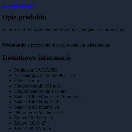
Zostań partnerem
Opis produktu
Wiertło z krótkim rowkiem wiórowym, z chwytem cylindrycznym
Wykonanie:
z precyzyjnym zaszlifowaniem wierzchołka.
Dodatkowe informacje
Producent:
GÜHRING
Nr katalogowy
:
4053569871150
Ø h7
:
13 mm
Długość spirali
:
101 mm
Długość całkowita
:
151 mm
Stale < 1000 N/mm² f
:
0,16 mm/obr.
Stale < 1000 N/mm²
:
35
Stale < 1400 N/mm²
:
24
INOX ferryt./martenz.
:
20
Żeliwo GG/GTS
:
35
Żeliwo GGG
:
27
Tytan > 850 N/mm²
:
7