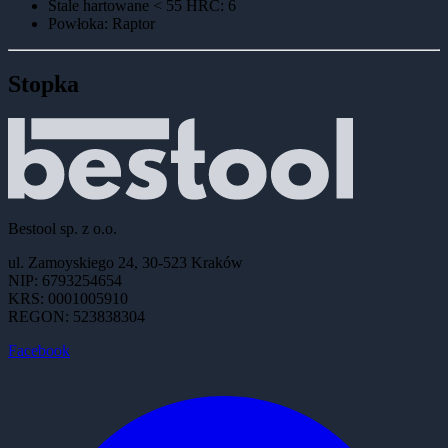
Stale hartowane < 55 HRC
:
6
Powłoka
:
Raptor
Stopka
Bestool sp. z o.o.
ul. Zamoyskiego 24, 30-523 Kraków
NIP: 6793254654
KRS: 0001005910
REGON: 523838304
Facebook