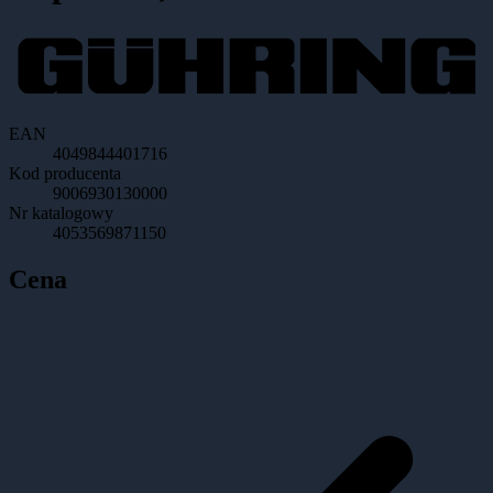
EAN
4049844401716
Kod producenta
9006930130000
Nr katalogowy
4053569871150
Cena