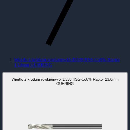
Wiertlo z krótkim rowkiemwiór.D338 HSS-Co8% Raptor
13,0mm GÜHRING
Wiertlo z krótkim rowkiemwiór.D338 HSS-Co8% Raptor 13,0mm
GÜHRING