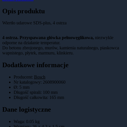
Opis produktu
Wiertło udarowe SDS-plus, 4 ostrza
4 ostrza. Przyspawana główka pełnowęglikowa,
niezwykle
odporne na działanie temperatur.
Do betonu zbrojonego, murów, kamienia naturalnego, piaskowca
wapnistego, płytek, marmuru, klinkieru.
Dodatkowe informacje
Producent:
Bosch
Nr katalogowy
:
2608900060
Ø
:
5 mm
Długość spirali
:
100 mm
Długość całkowita
:
165 mm
Dane logistyczne
Waga:
0.05
kg
Wymiary:
26 × 4.2 × 1.5
cm