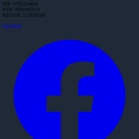
NIP: 6793254654
KRS: 0001005910
REGON: 523838304
Facebook