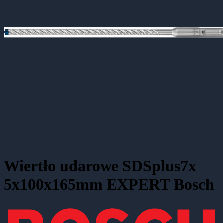
Wiertło udarowe SDSplus7x
5x100x165mm EXPERT Bosch