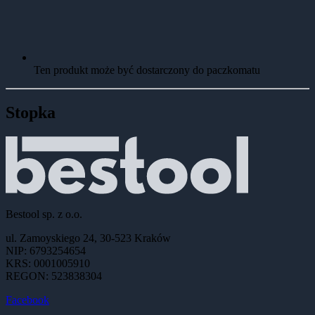
Ten produkt może być dostarczony do paczkomatu
Stopka
Bestool sp. z o.o.
ul. Zamoyskiego 24, 30-523 Kraków
NIP: 6793254654
KRS: 0001005910
REGON: 523838304
Facebook