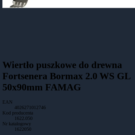
Wiertło puszkowe do drewna
Fortsenera Bormax 2.0 WS GL
50x90mm FAMAG
EAN
4026271012746
Kod producenta
1622.050
Nr katalogowy
1622050