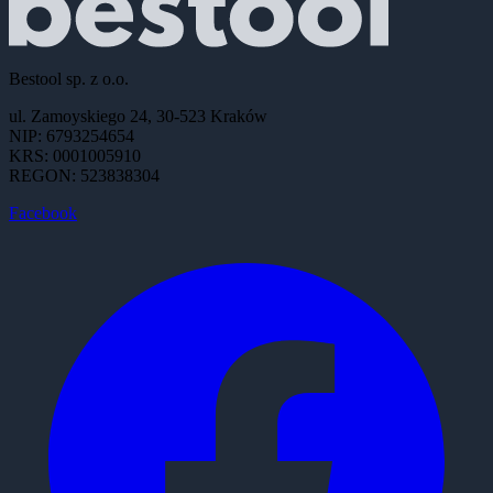
Bestool sp. z o.o.
ul. Zamoyskiego 24, 30-523 Kraków
NIP: 6793254654
KRS: 0001005910
REGON: 523838304
Facebook