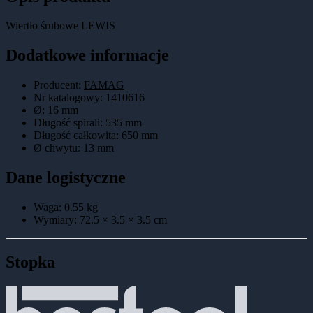
Wiertło śrubowe LEWIS
Dodatkowe informacje
Producent:
FAMAG
Nr katalogowy
:
1410616
Ø
:
16 mm
Długość spirali
:
535 mm
Długość całkowita
:
650 mm
Ø chwytu
:
13 mm
Dane logistyczne
Waga:
0.55
kg
Wymiary:
72.5 × 3.5 × 3.5
cm
Stopka