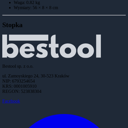
Waga:
0.82
kg
Wymiary:
56 × 8 × 8
cm
Stopka
Bestool sp. z o.o.
ul. Zamoyskiego 24, 30-523 Kraków
NIP: 6793254654
KRS: 0001005910
REGON: 523838304
Facebook