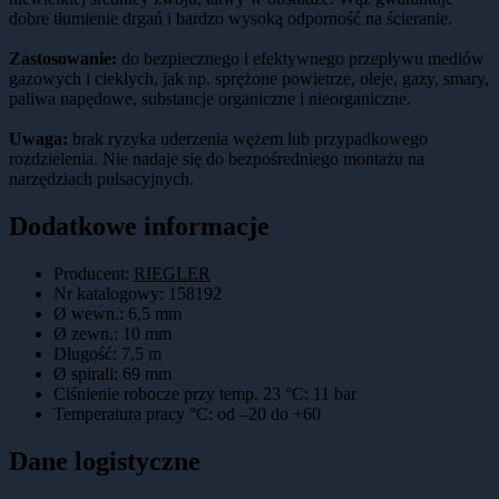
dobre tłumienie drgań i bardzo wysoką odporność na ścieranie.
Zastosowanie:
do bezpiecznego i efektywnego przepływu mediów
gazowych i ciekłych, jak np. sprężone powietrze, oleje, gazy, smary,
paliwa napędowe, substancje organiczne i nieorganiczne.
Uwaga:
brak ryzyka uderzenia wężem lub przypadkowego
rozdzielenia. Nie nadaje się do bezpośredniego montażu na
narzędziach pulsacyjnych.
Dodatkowe informacje
Producent:
RIEGLER
Nr katalogowy
:
158192
Ø wewn.
:
6,5 mm
Ø zewn.
:
10 mm
Długość
:
7,5 m
Ø spirali
:
69 mm
Ciśnienie robocze przy temp. 23 °C
:
11 bar
Temperatura pracy °C
:
od –20 do +60
Dane logistyczne