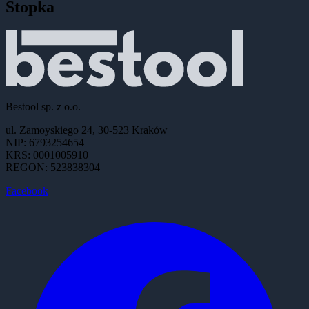
Stopka
Bestool sp. z o.o.
ul. Zamoyskiego 24, 30-523 Kraków
NIP: 6793254654
KRS: 0001005910
REGON: 523838304
Facebook