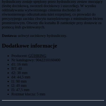
hydrauliczny zostaje sprężony przez hydrauliczny zestaw mocujący
(śrubę dociskową, sworzeń dociskowy i uszczelkę). W wyniku
oddziaływania wytworzonego ciśnienia dochodzi do
równomiernego odkształcania tulei rozprężnej, co prowadzi do
precyzyjnego zacisku chwytu narzędziowego z minimalnym biciem
promieniowym. Otwory dla kształtu B zamknięte przy dostawie za
pomocą śrub gwintowanych.
Dostawa:
uchwyt zaciskowy hydrauliczny.
Dodatkowe informacje
Producent:
GÜHRING
Nr katalogowy
:
9042210160400
d1
:
16 mm
BT
:
40
d2
:
38 mm
d4
:
44,5 mm
l1
:
90 mm
l2
:
49 mm
l5
:
47,5 mm
Rozmiar klucza
:
5 mm