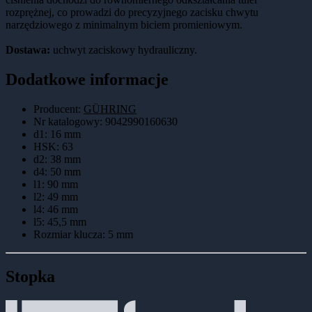
rozprężnej, co prowadzi do precyzyjnego zacisku chwytu
narzędziowego z minimalnym biciem promieniowym.
Dostawa:
uchwyt zaciskowy hydrauliczny.
Dodatkowe informacje
Producent:
GÜHRING
Nr katalogowy
:
9042990160630
d1
:
16 mm
HSK
:
63
d2
:
38 mm
d4
:
50 mm
l1
:
90 mm
l2
:
49 mm
l4
:
46 mm
l5
:
45,5 mm
Rozmiar klucza
:
5 mm
Stopka