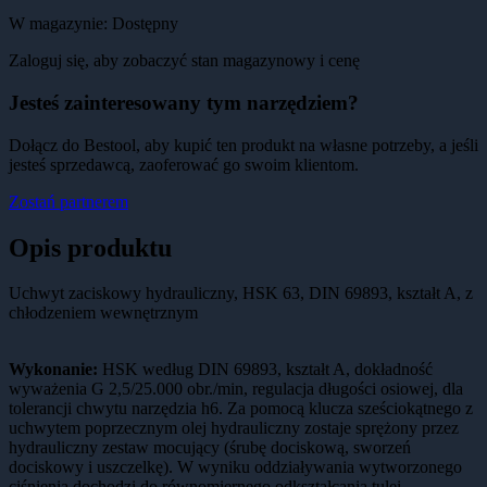
W magazynie:
Dostępny
Zaloguj się, aby zobaczyć stan magazynowy i cenę
Jesteś zainteresowany tym narzędziem?
Dołącz do Bestool, aby kupić ten produkt na własne potrzeby, a jeśli
jesteś sprzedawcą, zaoferować go swoim klientom.
Zostań partnerem
Opis produktu
Uchwyt zaciskowy hydrauliczny, HSK 63, DIN 69893, kształt A, z
chłodzeniem wewnętrznym
Wykonanie:
HSK według DIN 69893, kształt A, dokładność
wyważenia G 2,5/25.000 obr./min, regulacja długości osiowej, dla
tolerancji chwytu narzędzia h6. Za pomocą klucza sześciokątnego z
uchwytem poprzecznym olej hydrauliczny zostaje sprężony przez
hydrauliczny zestaw mocujący (śrubę dociskową, sworzeń
dociskowy i uszczelkę). W wyniku oddziaływania wytworzonego
ciśnienia dochodzi do równomiernego odkształcania tulei