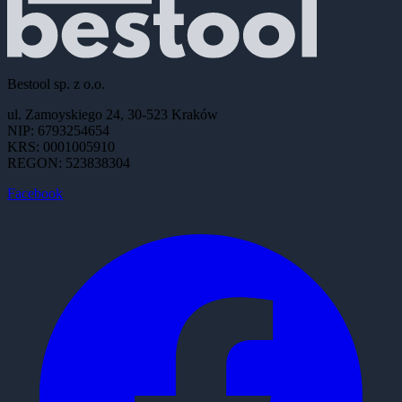
Bestool sp. z o.o.
ul. Zamoyskiego 24, 30-523 Kraków
NIP: 6793254654
KRS: 0001005910
REGON: 523838304
Facebook