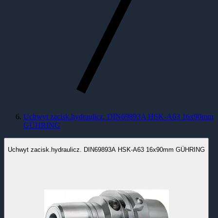
Uchwyt zacisk.hydraulicz. DIN69893A HSK-A63 16x90mm
GÜHRING
Uchwyt zacisk.hydraulicz. DIN69893A HSK-A63 16x90mm GÜHRING