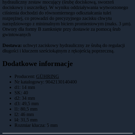
hydrauliczny zestaw mocujący (śrubę dociskową, sworzeń
dociskowy i uszczelkę). W wyniku oddziaływania wytworzonego
ciśnienia dochodzi do równomiernego odkształcania tulei
rozprężnej, co prowadzi do precyzyjnego zacisku chwytu
narzędziowego z minimalnym biciem promieniowym (maks. 3 µm).
Otwory dla formy B zamknięte przy dostawie za pomocą śrub
gwintowanych
Dostawa:
uchwyt zaciskowy hydrauliczny ze śrubą do regulacji
długości i kluczem sześciokątnym z rękojeścią poprzeczną.
Dodatkowe informacje
Producent:
GÜHRING
Nr katalogowy
:
9042130140400
d1
:
14 mm
SK
:
40
d2
:
34 mm
d3
:
49,5 mm
l1
:
80,5 mm
l2
:
46 mm
l4
:
31,5 mm
Rozmiar klucza
:
5 mm