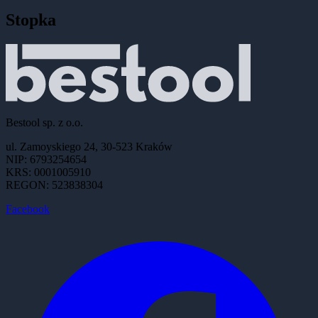
Stopka
Bestool sp. z o.o.
ul. Zamoyskiego 24, 30-523 Kraków
NIP: 6793254654
KRS: 0001005910
REGON: 523838304
Facebook