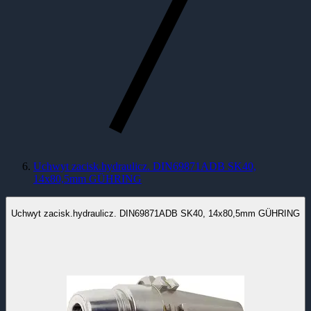
Uchwyt zacisk.hydraulicz. DIN69871ADB SK40,
14x80,5mm GÜHRING
Uchwyt zacisk.hydraulicz. DIN69871ADB SK40, 14x80,5mm GÜHRING