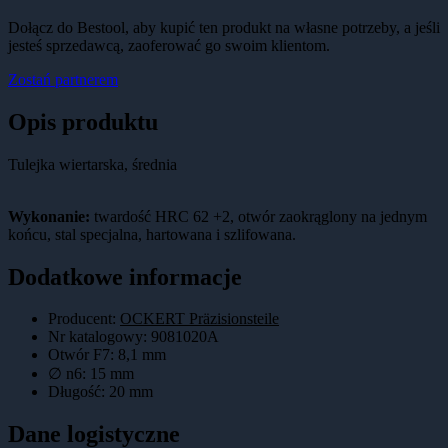
Dołącz do Bestool, aby kupić ten produkt na własne potrzeby, a jeśli
jesteś sprzedawcą, zaoferować go swoim klientom.
Zostań partnerem
Opis produktu
Tulejka wiertarska, średnia
Wykonanie:
twardość HRC 62 +2, otwór zaokrąglony na jednym
końcu, stal specjalna, hartowana i szlifowana.
Dodatkowe informacje
Producent:
OCKERT Präzisionsteile
Nr katalogowy
:
9081020A
Otwór F7
:
8,1 mm
∅ n6
:
15 mm
Długość
:
20 mm
Dane logistyczne