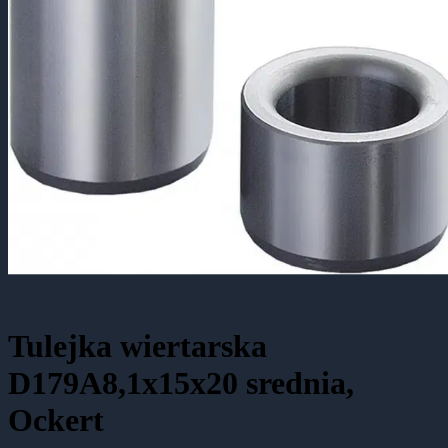
Tulejka wiertarska
D179A8,1x15x20 srednia,
Ockert