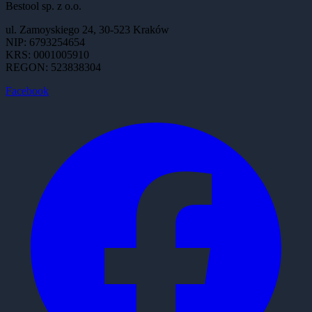
Bestool sp. z o.o.
ul. Zamoyskiego 24, 30-523 Kraków
NIP: 6793254654
KRS: 0001005910
REGON: 523838304
Facebook