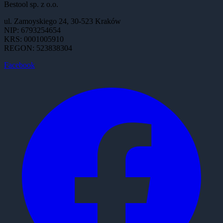
Bestool sp. z o.o.
ul. Zamoyskiego 24, 30-523 Kraków
NIP: 6793254654
KRS: 0001005910
REGON: 523838304
Facebook