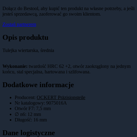
Dołącz do Bestool, aby kupić ten produkt na własne potrzeby, a jeśli
jesteś sprzedawcą, zaoferować go swoim klientom.
Zostań partnerem
Opis produktu
Tulejka wiertarska, średnia
Wykonanie:
twardość HRC 62 +2, otwór zaokrąglony na jednym
końcu, stal specjalna, hartowana i szlifowana.
Dodatkowe informacje
Producent:
OCKERT Präzisionsteile
Nr katalogowy
:
9075016A
Otwór F7
:
7,5 mm
∅ n6
:
12 mm
Długość
:
16 mm
Dane logistyczne