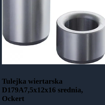
Tulejka wiertarska
D179A7,5x12x16 srednia,
Ockert