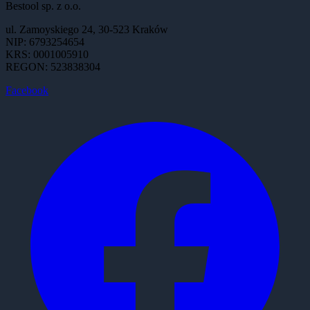
Bestool sp. z o.o.
ul. Zamoyskiego 24, 30-523 Kraków
NIP: 6793254654
KRS: 0001005910
REGON: 523838304
Facebook