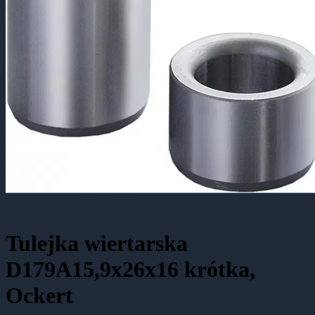
Tulejka wiertarska
D179A15,9x26x16 krótka,
Ockert