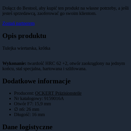
Dołącz do Bestool, aby kupić ten produkt na własne potrzeby, a jeśli
jesteś sprzedawcą, zaoferować go swoim klientom.
Zostań partnerem
Opis produktu
Tulejka wiertarska, krótka
Wykonanie:
twardość HRC 62 +2, otwór zaokrąglony na jednym
końcu, stal specjalna, hartowana i szlifowana.
Dodatkowe informacje
Producent:
OCKERT Präzisionsteile
Nr katalogowy
:
9159016A
Otwór F7
:
15,9 mm
∅ n6
:
26 mm
Długość
:
16 mm
Dane logistyczne