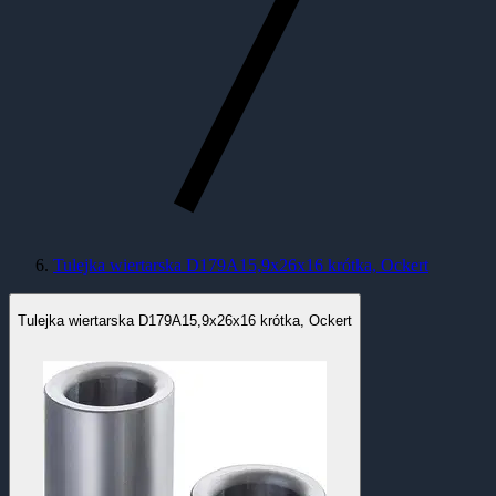
Tulejka wiertarska D179A15,9x26x16 krótka, Ockert
Tulejka wiertarska D179A15,9x26x16 krótka, Ockert