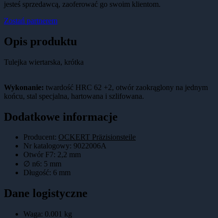
jesteś sprzedawcą, zaoferować go swoim klientom.
Zostań partnerem
Opis produktu
Tulejka wiertarska, krótka
Wykonanie:
twardość HRC 62 +2, otwór zaokrąglony na jednym
końcu, stal specjalna, hartowana i szlifowana.
Dodatkowe informacje
Producent:
OCKERT Präzisionsteile
Nr katalogowy
:
9022006A
Otwór F7
:
2,2 mm
∅ n6
:
5 mm
Długość
:
6 mm
Dane logistyczne
Waga:
0.001
kg