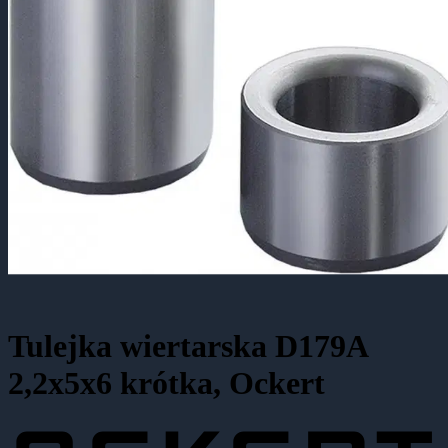
Tulejka wiertarska D179A
2,2x5x6 krótka, Ockert