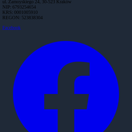
ul. Zamoyskiego 24, 30-523 Kraków
NIP: 6793254654
KRS: 0001005910
REGON: 523838304
Facebook