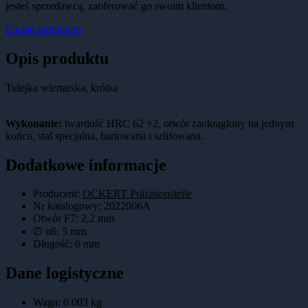
jesteś sprzedawcą, zaoferować go swoim klientom.
Zostań partnerem
Opis produktu
Tulejka wiertarska, krótka
Wykonanie:
twardość HRC 62 +2, otwór zaokrąglony na jednym
końcu, stal specjalna, hartowana i szlifowana.
Dodatkowe informacje
Producent:
OCKERT Präzisionsteile
Nr katalogowy
:
2022006A
Otwór F7
:
2,2 mm
∅ n6
:
5 mm
Długość
:
6 mm
Dane logistyczne
Waga:
0.003
kg