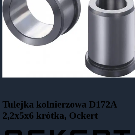
Tulejka kolnierzowa D172A
2,2x5x6 krótka, Ockert