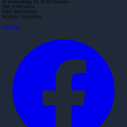
ul. Zamoyskiego 24, 30-523 Kraków
NIP: 6793254654
KRS: 0001005910
REGON: 523838304
Facebook