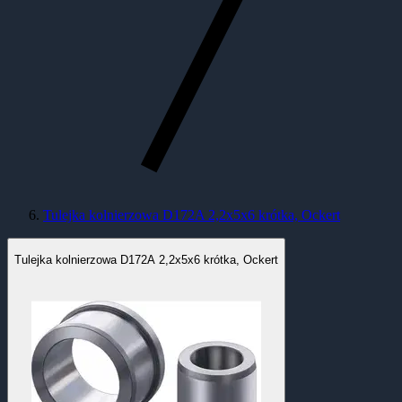
Tulejka kolnierzowa D172A 2,2x5x6 krótka, Ockert
Tulejka kolnierzowa D172A 2,2x5x6 krótka, Ockert