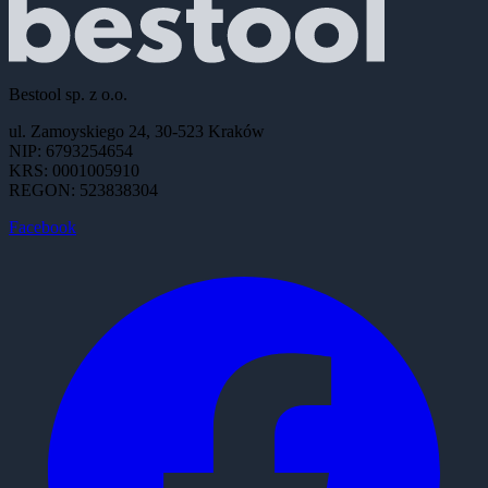
Bestool sp. z o.o.
ul. Zamoyskiego 24, 30-523 Kraków
NIP: 6793254654
KRS: 0001005910
REGON: 523838304
Facebook