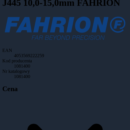
J445 10,0-15,0mm FAHRION
EAN
4053569222259
Kod producenta
1081400
Nr katalogowy
1081400
Cena