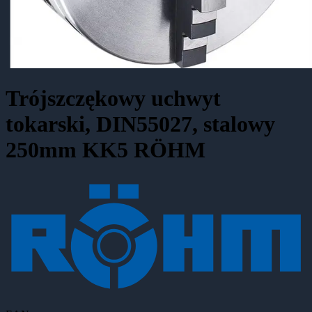
Trójszczękowy uchwyt
tokarski, DIN55027, stalowy
250mm KK5 RÖHM