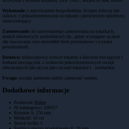
uchwytem z krótkim stożkiem, DIN 55027, korpus ze stali, Röhm
Wykonanie:
z mocowaniem bezpośrednim. Korpus żeliwny lub
stalowy, z jednoelementowymi szczękami i pierścieniem spiralnym,
samocentrujący.
Zastosowanie:
do uniwersalnego zastosowania na tokarkach,
stołach obrotowych, podzielnicach itp., gdzie wymagane są duże
siły mocowania oraz niewielkie bicie promieniowe i wysoka
powtarzalność.
Dostawa:
trójszczękowy uchwyt tokarski z kluczem mocującym i
śrubami mocującymi, z zestawem jednoelementowych szczęk
odwracalnych (do użycia jako szczęki tokarskie i . wiertarskie
Uwaga:
szczęki zamienne należy zamawiać osobno.
Dodatkowe informacje
Producent:
Röhm
Nr katalogowy
:
100557
Rozmiar A
:
250 mm
Wielkość
:
10 cal
Stożek krótki
:
5
Średnica otworu przelotowego E
:
76 mm