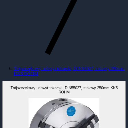
Trójszczękowy uchwyt tokarski, DIN55027, stalowy 250mm
KK5 RÖHM
Trójszczękowy uchwyt tokarski, DIN55027, stalowy 250mm KK5
RÖHM