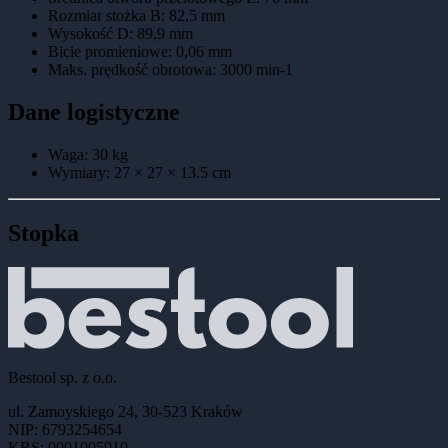
Rozmiar stożka B
:
82,5 mm
Wysokość D
:
89,9 mm
Bicie promieniowe
:
0,06 mm
Maks. prędkość obrotowa
:
3000 min-1
Dane logistyczne
Waga:
30
kg
Wymiary:
27 × 27 × 13.5
cm
Stopka
Bestool sp. z o.o.
ul. Zamoyskiego 24, 30-523 Kraków
NIP: 6793254654
KRS: 0001005910